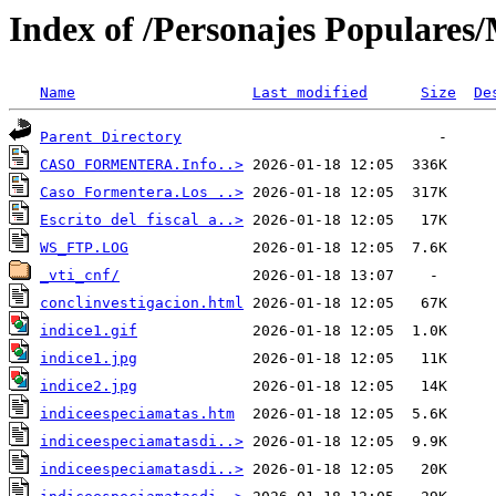
Index of /Personajes Populares
Name
Last modified
Size
De
Parent Directory
CASO FORMENTERA.Info..>
Caso Formentera.Los ..>
Escrito del fiscal a..>
WS_FTP.LOG
_vti_cnf/
conclinvestigacion.html
indice1.gif
indice1.jpg
indice2.jpg
indiceespeciamatas.htm
indiceespeciamatasdi..>
indiceespeciamatasdi..>