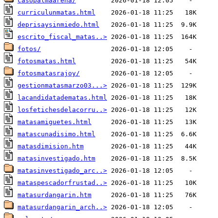
casopalmaarena/
curriculunmatas.html
deprisaysinmiedo.html
escrito_fiscal_matas..>
fotos/
fotosmatas.html
fotosmatasrajoy/
gestionmatasmarzo03...>
lacandidatadematas.html
losfetichesdelacorru..>
matasamiguetes.html
matascunadisimo.html
matasdimision.htm
matasinvestigado.htm
matasinvestigado_arc..>
mataspescadorfrustad..>
matasurdangarin.htm
matasurdangarin_arch..>