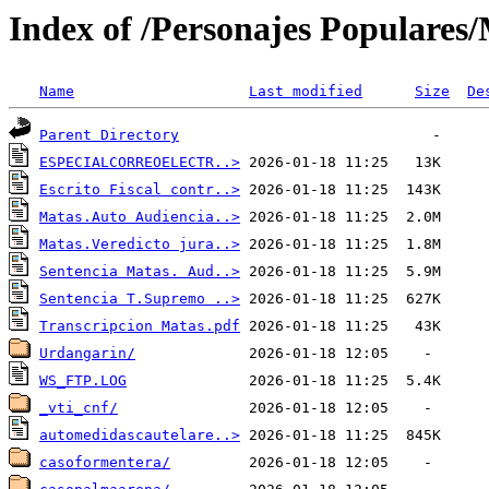
Index of /Personajes Populares
Name
Last modified
Size
De
Parent Directory
ESPECIALCORREOELECTR..>
Escrito Fiscal contr..>
Matas.Auto Audiencia..>
Matas.Veredicto jura..>
Sentencia Matas. Aud..>
Sentencia T.Supremo ..>
Transcripcion Matas.pdf
Urdangarin/
WS_FTP.LOG
_vti_cnf/
automedidascautelare..>
casoformentera/