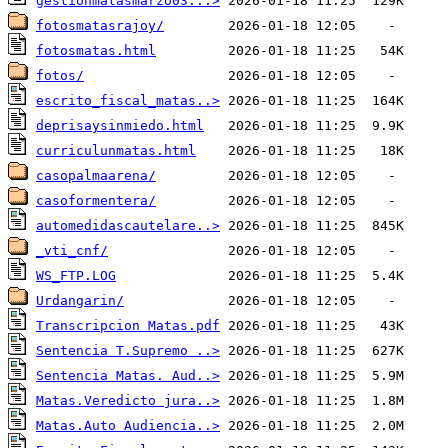
gestionmatasmarzo03...>
fotosmatasrajoy/
fotosmatas.html
fotos/
escrito_fiscal_matas..>
deprisaysinmiedo.html
curriculunmatas.html
casopalmaarena/
casoformentera/
automedidascautelare..>
_vti_cnf/
WS_FTP.LOG
Urdangarin/
Transcripcion Matas.pdf
Sentencia T.Supremo ..>
Sentencia Matas. Aud..>
Matas.Veredicto jura..>
Matas.Auto Audiencia..>