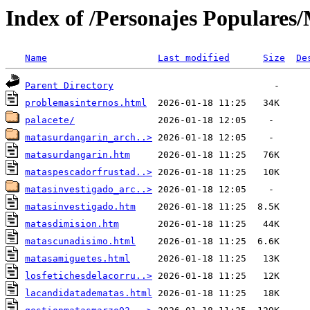
Index of /Personajes Populares
Name
Last modified
Size
De
Parent Directory
problemasinternos.html
palacete/
matasurdangarin_arch..>
matasurdangarin.htm
mataspescadorfrustad..>
matasinvestigado_arc..>
matasinvestigado.htm
matasdimision.htm
matascunadisimo.html
matasamiguetes.html
losfetichesdelacorru..>
lacandidatadematas.html