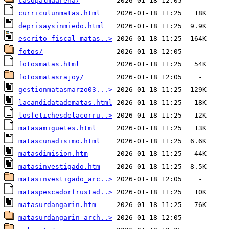
casopalmaarena/
curriculunmatas.html
deprisaysinmiedo.html
escrito_fiscal_matas..>
fotos/
fotosmatas.html
fotosmatasrajoy/
gestionmatasmarzo03...>
lacandidatadematas.html
losfetichesdelacorru..>
matasamiguetes.html
matascunadisimo.html
matasdimision.htm
matasinvestigado.htm
matasinvestigado_arc..>
mataspescadorfrustad..>
matasurdangarin.htm
matasurdangarin_arch..>