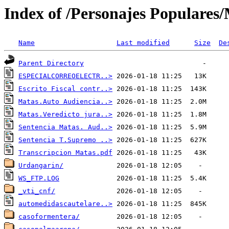
Index of /Personajes Populares
Name
Last modified
Size
De
Parent Directory
ESPECIALCORREOELECTR..>
Escrito Fiscal contr..>
Matas.Auto Audiencia..>
Matas.Veredicto jura..>
Sentencia Matas. Aud..>
Sentencia T.Supremo ..>
Transcripcion Matas.pdf
Urdangarin/
WS_FTP.LOG
_vti_cnf/
automedidascautelare..>
casoformentera/