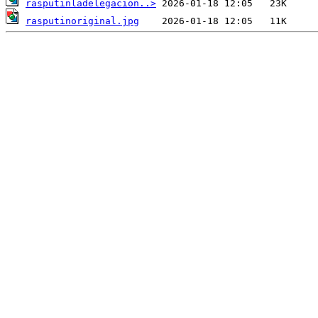
rasputinladelegacion..>
rasputinoriginal.jpg