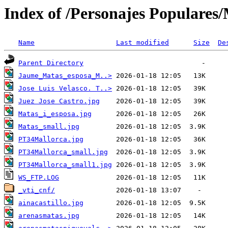
Index of /Personajes Populares/
Name
Last modified
Size
De
Parent Directory
Jaume_Matas_esposa_M..>
Jose Luis Velasco. T..>
Juez Jose Castro.jpg
Matas_i_esposa.jpg
Matas_small.jpg
PT34Mallorca.jpg
PT34Mallorca_small.jpg
PT34Mallorca_small1.jpg
WS_FTP.LOG
_vti_cnf/
ainacastillo.jpg
arenasmatas.jpg