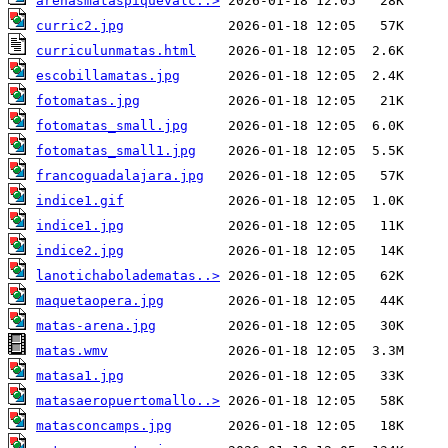
arenasmataspiquevalc..>
curric2.jpg
curriculunmatas.html
escobillamatas.jpg
fotomatas.jpg
fotomatas_small.jpg
fotomatas_small1.jpg
francoguadalajara.jpg
indice1.gif
indice1.jpg
indice2.jpg
lanotichaboladematas..>
maquetaopera.jpg
matas-arena.jpg
matas.wmv
matasa1.jpg
matasaeropuertomallo..>
matasconcamps.jpg