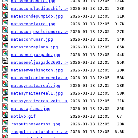
matasconcanete.jpg
matasconclaudiaschif..>
matascondepumpido.jpg
matasconelvira.jpg
matasconjoseluismore..>
matasconmunar.jpg
matasconzaplana.jpg
mataseneljuzgado.jpg
mataseneljuzgado2603..>
matasenwashington.jpg
matasextractoscuenta..>
matasymaiteareal.jpg
matasymaiteareal1.jpg
matasymaitearealvati..>
mataszaplana.jpg
motivo.gif
rasputinesvarios.jpg
rasputinfacturahotel..>