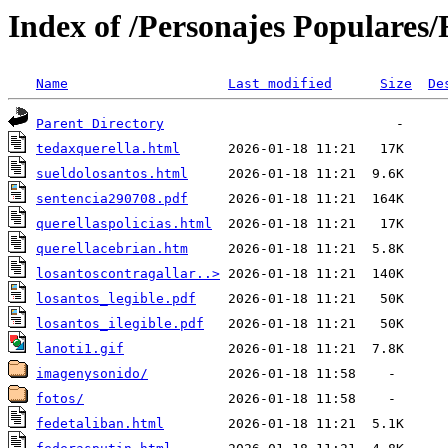
Index of /Personajes Populares
Name
Last modified
Size
De
Parent Directory
tedaxquerella.html
sueldolosantos.html
sentencia290708.pdf
querellaspolicias.html
querellacebrian.htm
losantoscontragallar..>
losantos_legible.pdf
losantos_ilegible.pdf
lanoti1.gif
imagenysonido/
fotos/
fedetaliban.html