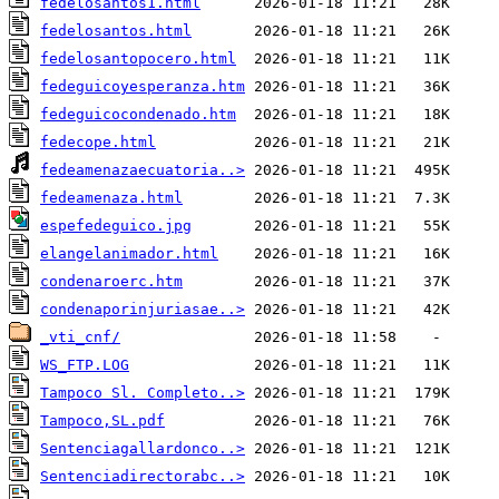
fedelosantos1.html
fedelosantos.html
fedelosantopocero.html
fedeguicoyesperanza.htm
fedeguicocondenado.htm
fedecope.html
fedeamenazaecuatoria..>
fedeamenaza.html
espefedeguico.jpg
elangelanimador.html
condenaroerc.htm
condenaporinjuriasae..>
_vti_cnf/
WS_FTP.LOG
Tampoco Sl. Completo..>
Tampoco,SL.pdf
Sentenciagallardonco..>
Sentenciadirectorabc..>