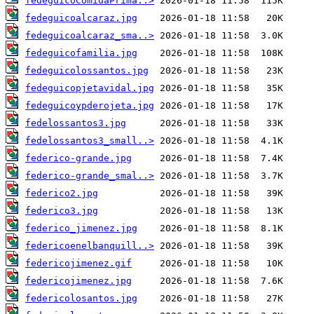
fedeguicoComidaPrima..>
fedeguicoalcaraz.jpg
fedeguicoalcaraz_sma..>
fedeguicofamilia.jpg
fedeguicolossantos.jpg
fedeguicopjetavidal.jpg
fedeguicoypderojeta.jpg
fedelossantos3.jpg
fedelossantos3_small..>
federico-grande.jpg
federico-grande_smal..>
federico2.jpg
federico3.jpg
federico_jimenez.jpg
federicoenelbanquill..>
federicojimenez.gif
federicojimenez.jpg
federicolosantos.jpg