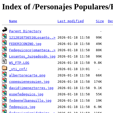
Index of /Personajes Populares/
Name
Last modified
Size
De
Parent Directory
1212010756516Losanto..>
FEDERICONINO.jpg
Fedeguicocojomanteca..>
Losantos_Juzgadosdn.jpg
WS_FTP.LOG
_vti_cnf/
albertorecarte.png
copequienesquien.jpg
davidjimeneztorres.jpg
espefedeguico.jpg
fedeenelbanquillo.jpg
fedeguico.jpg