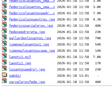
federicolosantos_sma..>
federicolosantos_sma..>
federicolosantospedr..>
federicolosnuestros.jpg
federicozarzalejos.jpg
fedeypedrojeta.jpg
gallardonlosantos.jpg
jimenezlosantos1.jpg
jimenezlosantoscope.jpg
lanoti1.gif
lanoti1.jpg
losantospedroj.jpg
yak42/
zarzalejosfede.jpg