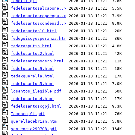
lanoti1.gif
fedelosantosalcapone..>
fedelosantoscopeexpu..>
fedelosantoscondenad..>
fedelosantos10.html
fedeguicoyesperanza.htm
federasputin.html
fedelosantos2.html
fedelosantopocero.html
fedelosantos9.html
tedaxquerella.html
fedelosantos5.html
losantos_ilegible.pdf
fedelosantos4.html
fedelosantoscgpj.html
Tampoco,SL.pdf
querellacebrian.htm
sentencia290708.pdf