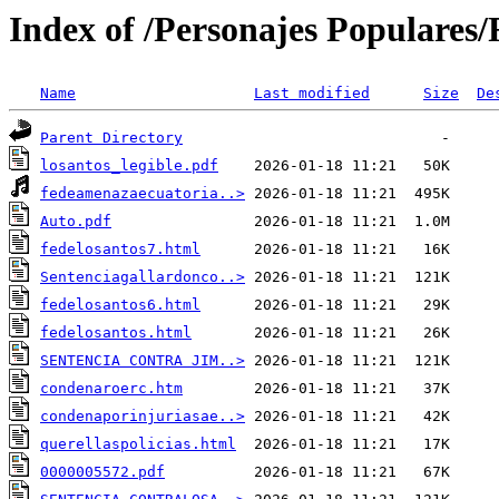
Index of /Personajes Populares
Name
Last modified
Size
De
Parent Directory
losantos_legible.pdf
fedeamenazaecuatoria..>
Auto.pdf
fedelosantos7.html
Sentenciagallardonco..>
fedelosantos6.html
fedelosantos.html
SENTENCIA CONTRA JIM..>
condenaroerc.htm
condenaporinjuriasae..>
querellaspolicias.html
0000005572.pdf