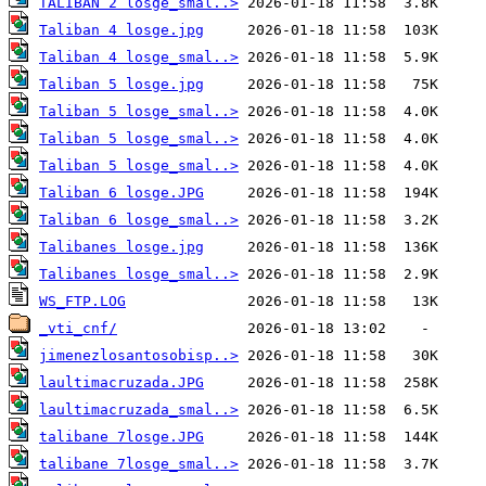
TALIBAN 2 losge_smal..>
Taliban 4 losge.jpg
Taliban 4 losge_smal..>
Taliban 5 losge.jpg
Taliban 5 losge_smal..>
Taliban 5 losge_smal..>
Taliban 5 losge_smal..>
Taliban 6 losge.JPG
Taliban 6 losge_smal..>
Talibanes losge.jpg
Talibanes losge_smal..>
WS_FTP.LOG
_vti_cnf/
jimenezlosantosobisp..>
laultimacruzada.JPG
laultimacruzada_smal..>
talibane 7losge.JPG
talibane 7losge_smal..>