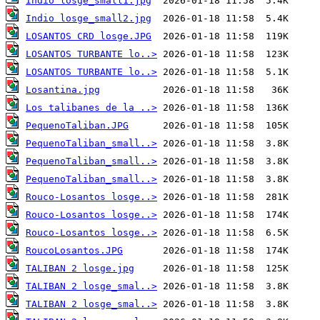
Indio losge_small1.jpg
Indio losge_small2.jpg
LOSANTOS CRD losge.JPG
LOSANTOS TURBANTE lo..>
LOSANTOS TURBANTE lo..>
Losantina.jpg
Los talibanes de la ..>
PequenoTaliban.JPG
PequenoTaliban_small..>
PequenoTaliban_small..>
PequenoTaliban_small..>
Rouco-Losantos losge..>
Rouco-Losantos losge..>
Rouco-Losantos losge..>
RoucoLosantos.JPG
TALIBAN 2 losge.jpg
TALIBAN 2 losge_smal..>
TALIBAN 2 losge_smal..>