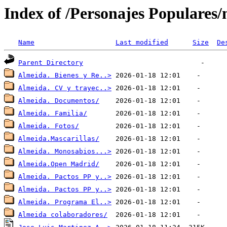
Index of /Personajes Populares/
Name
Last modified
Size
De
Parent Directory
Almeida. Bienes y Re..>
Almeida. CV y trayec..>
Almeida. Documentos/
Almeida. Familia/
Almeida. Fotos/
Almeida.Mascarillas/
Almeida. Monosabios...>
Almeida.Open Madrid/
Almeida. Pactos PP y..>
Almeida. Pactos PP y..>
Almeida. Programa El..>
Almeida colaboradores/