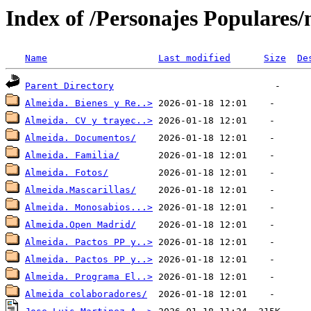
Index of /Personajes Populares/
Name
Last modified
Size
De
Parent Directory
Almeida. Bienes y Re..>
Almeida. CV y trayec..>
Almeida. Documentos/
Almeida. Familia/
Almeida. Fotos/
Almeida.Mascarillas/
Almeida. Monosabios...>
Almeida.Open Madrid/
Almeida. Pactos PP y..>
Almeida. Pactos PP y..>
Almeida. Programa El..>
Almeida colaboradores/