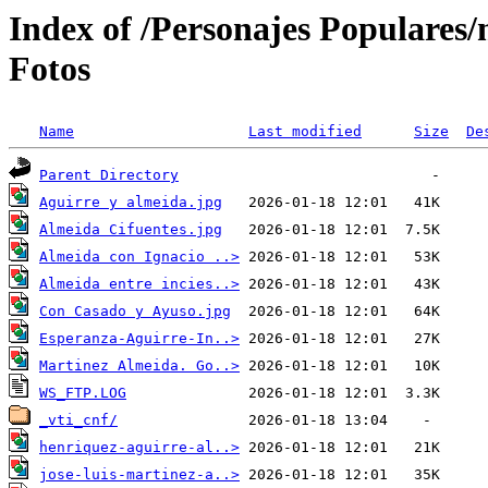
Index of /Personajes Populares/
Fotos
Name
Last modified
Size
De
Parent Directory
Aguirre y almeida.jpg
Almeida Cifuentes.jpg
Almeida con Ignacio ..>
Almeida entre incies..>
Con Casado y Ayuso.jpg
Esperanza-Aguirre-In..>
Martinez Almeida. Go..>
WS_FTP.LOG
_vti_cnf/
henriquez-aguirre-al..>
jose-luis-martinez-a..>