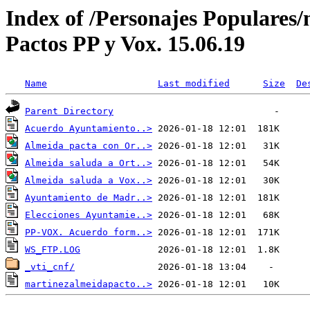
Index of /Personajes Populares/
Pactos PP y Vox. 15.06.19
Name
Last modified
Size
De
Parent Directory
Acuerdo Ayuntamiento..>
Almeida pacta con Or..>
Almeida saluda a Ort..>
Almeida saluda a Vox..>
Ayuntamiento de Madr..>
Elecciones Ayuntamie..>
PP-VOX. Acuerdo form..>
WS_FTP.LOG
_vti_cnf/
martinezalmeidapacto..>