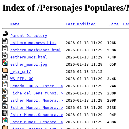
Index of /Personajes Populares/
Name
Last modified
Size
De
Parent Directory
esthermunoznews.html
esthermunozbienes.html
esthermunoz.html
esther_munoz.jpg
_vti_cnf/
WS_FTP.LOG
Senado. DDSS. Ester ..>
Ficha del Sena Munoz..>
Esther Munoz. Nombra..>
Esther Munoz. Nombra..>
Ester Munoz.Senadora..>
Ester Munoz. Desente..>