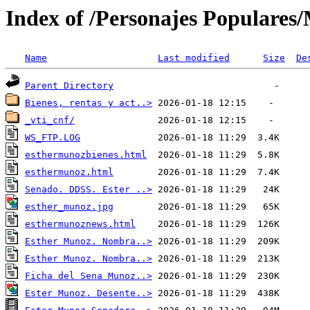
Index of /Personajes Populares/
Name
Last modified
Size
De
Parent Directory
Bienes, rentas y act..>
_vti_cnf/
WS_FTP.LOG
esthermunozbienes.html
esthermunoz.html
Senado. DDSS. Ester ..>
esther_munoz.jpg
esthermunoznews.html
Esther Munoz. Nombra..>
Esther Munoz. Nombra..>
Ficha del Sena Munoz..>
Ester Munoz. Desente..>