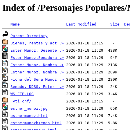
Index of /Personajes Populares/
Name
Last modified
Size
De
Parent Directory
Bienes, rentas y act..>
Ester Munoz. Desente..>
Ester Munoz.Senadora..>
Esther Munoz. Nombra..>
Esther Munoz. Nombra..>
Ficha del Sena Munoz..>
Senado. DDSS. Ester ..>
WS_FTP.LOG
_vti_cnf/
esther_munoz.jpg
esthermunoz.html
esthermunozbienes.html