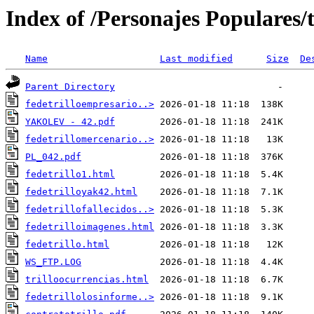
Index of /Personajes Populares/t
Name
Last modified
Size
De
Parent Directory
fedetrilloempresario..>
YAKOLEV - 42.pdf
fedetrillomercenario..>
PL_042.pdf
fedetrillo1.html
fedetrilloyak42.html
fedetrillofallecidos..>
fedetrilloimagenes.html
fedetrillo.html
WS_FTP.LOG
trilloocurrencias.html
fedetrillolosinforme..>