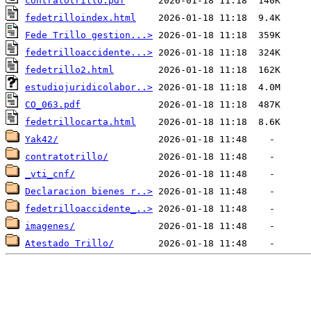
contratotrillo.pdf
fedetrilloindex.html
Fede Trillo gestion...>
fedetrilloaccidente...>
fedetrillo2.html
estudiojuridicolabor..>
CO_063.pdf
fedetrillocarta.html
Yak42/
contratotrillo/
_vti_cnf/
Declaracion bienes r..>
fedetrilloaccidente_..>
imagenes/
Atestado Trillo/