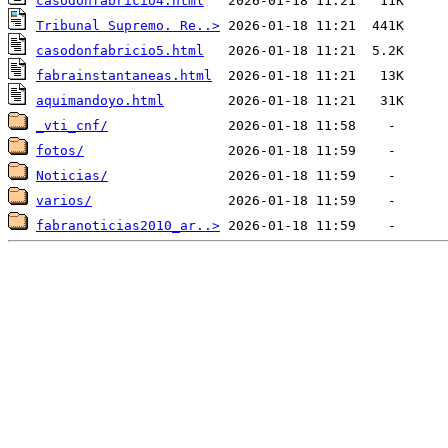
casodonfabricio4.html
Tribunal Supremo. Re..>
casodonfabricio5.html
fabrainstantaneas.html
aquimandoyo.html
_vti_cnf/
fotos/
Noticias/
varios/
fabranoticias2010_ar..>