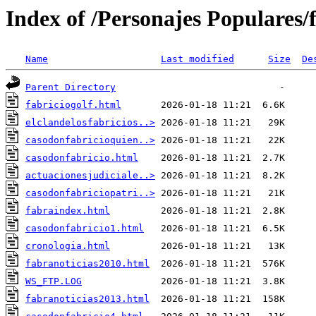
Index of /Personajes Populares/
Name
Last modified
Size
De
Parent Directory
fabriciogolf.html
elclandelosfabricios..>
casodonfabricioquien..>
casodonfabricio.html
actuacionesjudiciale..>
casodonfabriciopatri..>
fabraindex.html
casodonfabricio1.html
cronologia.html
fabranoticias2010.html
WS_FTP.LOG
fabranoticias2013.html