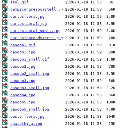
azul.gif
campscongresocastell..>
carlosfabra.jpg
carlosfabra1.jpg
carlosfabra1_small.jpg
carlosfabraadvierte.jpg
casodo1.gif
casodo1.jpg
casodo1_small.gif
casodo2.jpg
casodo2_small.jpg
casodo3.jpg
casodo3_small.jpg
casodo4.jpg
casodo5.jpg
casodo5_small.jpg
casta fabra.jpg
chalethija.jpg