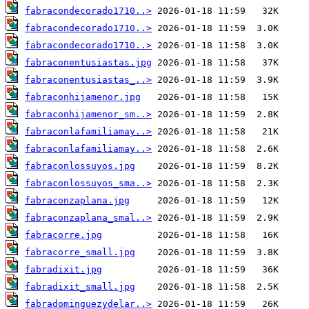
fabracondecorado1710..>
fabracondecorado1710..>
fabracondecorado1710..>
fabraconentusiastas.jpg
fabraconentusiastas_..>
fabraconhijamenor.jpg
fabraconhijamenor_sm..>
fabraconlafamiliamay..>
fabraconlafamiliamay..>
fabraconlossuyos.jpg
fabraconlossuyos_sma..>
fabraconzaplana.jpg
fabraconzaplana_smal..>
fabracorre.jpg
fabracorre_small.jpg
fabradixit.jpg
fabradixit_small.jpg
fabradominguezydelar..>