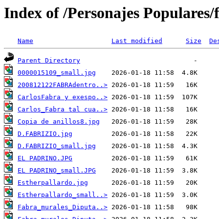
Index of /Personajes Populares/
Name
Last modified
Size
De
Parent Directory
0000015109_small.jpg
200812122FABRAdentro..>
CarlosFabra y exespo..>
Carlos_Fabra tal cua..>
Copia de anillos8.jpg
D.FABRIZIO.jpg
D.FABRIZIO_small.jpg
EL PADRINO.JPG
EL PADRINO_small.JPG
Estherpallardo.jpg
Estherpallardo_small..>
Fabra_murales_Diputa..>