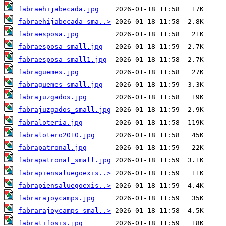
fabraehijabecada.jpg
fabraehijabecada_sma..>
fabraesposa.jpg
fabraesposa_small.jpg
fabraesposa_small1.jpg
fabraguemes.jpg
fabraguemes_small.jpg
fabrajuzgados.jpg
fabrajuzgados_small.jpg
fabraloteria.jpg
fabralotero2010.jpg
fabrapatronal.jpg
fabrapatronal_small.jpg
fabrapiensaluegoexis..>
fabrapiensaluegoexis..>
fabrarajoycamps.jpg
fabrarajoycamps_smal..>
fabratifosis.jpg