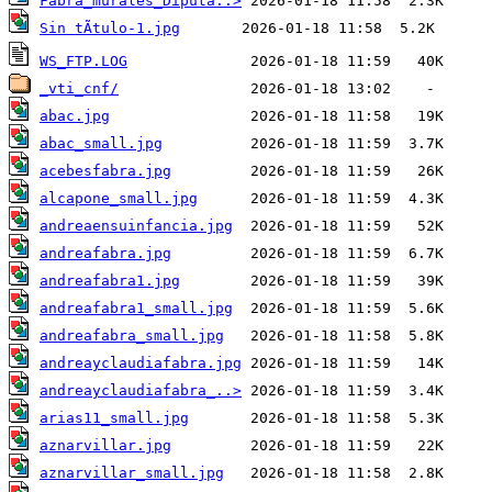
Fabra_murales_Diputa..>
Sin tÃtulo-1.jpg
WS_FTP.LOG
_vti_cnf/
abac.jpg
abac_small.jpg
acebesfabra.jpg
alcapone_small.jpg
andreaensuinfancia.jpg
andreafabra.jpg
andreafabra1.jpg
andreafabra1_small.jpg
andreafabra_small.jpg
andreayclaudiafabra.jpg
andreayclaudiafabra_..>
arias11_small.jpg
aznarvillar.jpg
aznarvillar_small.jpg