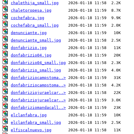
chalethija_small.jpg
chaletoropesa.jpg
cochefabra.jpg
cochefabra_small.jpg
denunciante.jpg
denunciante_small.jpg
donfabrizio.jpg
donfabrizio04.jpg
donfabrizio04_small.jpg
donfabrizio_small.jpg
donfabriziocampstoma..>
donfabriziocampstoma..>
donfabriziojuraelcar..>
donfabriziojuraelcar..>
donfabriziomandacall..>
elclanfabra.jpg
elclanfabra_small.jpg
elfiscalnuevo.jpg