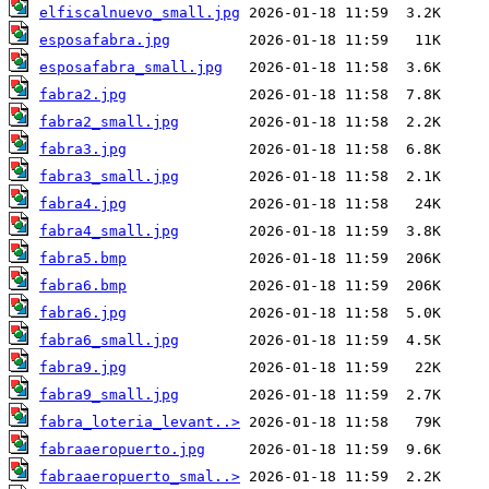
elfiscalnuevo_small.jpg
esposafabra.jpg
esposafabra_small.jpg
fabra2.jpg
fabra2_small.jpg
fabra3.jpg
fabra3_small.jpg
fabra4.jpg
fabra4_small.jpg
fabra5.bmp
fabra6.bmp
fabra6.jpg
fabra6_small.jpg
fabra9.jpg
fabra9_small.jpg
fabra_loteria_levant..>
fabraaeropuerto.jpg
fabraaeropuerto_smal..>