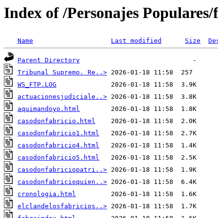
Index of /Personajes Populares/
Name
Last modified
Size
De
Parent Directory
Tribunal Supremo. Re..>
WS_FTP.LOG
actuacionesjudiciale..>
aquimandoyo.html
casodonfabricio.html
casodonfabricio1.html
casodonfabricio4.html
casodonfabricio5.html
casodonfabriciopatri..>
casodonfabricioquien..>
cronologia.html
elclandelosfabricios..>