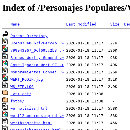
Index of /Personajes Populares
Name
Last modified
Size
De
Parent Directory
324b073e0862f26ecc4b..>
799943967_0cf695c2b3..>
Bienes Wert y Gomend..>
Jose-Ignacio-Wert-SE..>
Nombramientos Consej..>
WERT_RODIN.jpg
WS_FTP.LOG
_vti_cnf/
fotos/
wernoticias.html
wert12hombressinpied..>
wertbiografia.html