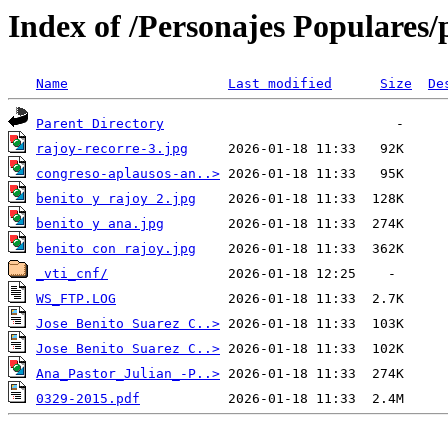
Index of /Personajes Populares/p
Name
Last modified
Size
De
Parent Directory
rajoy-recorre-3.jpg
congreso-aplausos-an..>
benito y rajoy 2.jpg
benito y ana.jpg
benito con rajoy.jpg
_vti_cnf/
WS_FTP.LOG
Jose Benito Suarez C..>
Jose Benito Suarez C..>
Ana_Pastor_Julian_-P..>
0329-2015.pdf