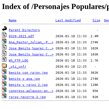
Index of /Personajes Populares/p
Name
Last modified
Size
De
Parent Directory
0329-2015.pdf
Ana_Pastor_Julian_-P..>
Jose Benito Suarez C..>
Jose Benito Suarez C..>
WS_FTP.LOG
_vti_cnf/
benito con rajoy.jpg
benito y ana.jpg
benito y rajoy 2.jpg
congreso-aplausos-an..>
rajoy-recorre-3.jpg