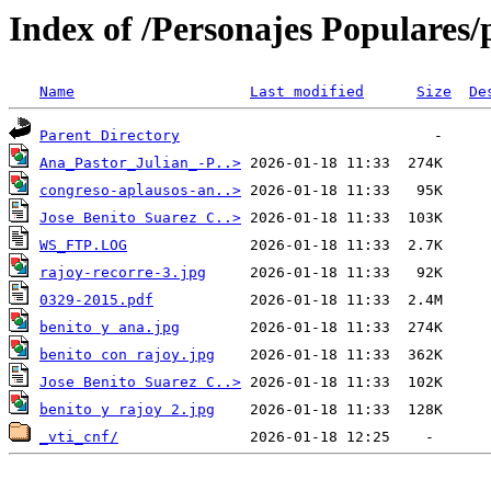
Index of /Personajes Populares/p
Name
Last modified
Size
De
Parent Directory
Ana_Pastor_Julian_-P..>
congreso-aplausos-an..>
Jose Benito Suarez C..>
WS_FTP.LOG
rajoy-recorre-3.jpg
0329-2015.pdf
benito y ana.jpg
benito con rajoy.jpg
Jose Benito Suarez C..>
benito y rajoy 2.jpg
_vti_cnf/