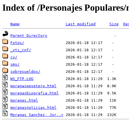
Index of /Personajes Populares
Name
Last modified
Size
De
Parent Directory
Fotos/
_vti_cnf/
cv/
sms/
sobresueldos/
WS_FTP.LOG
moragaspesetero.html
moragasbiografia.html
moragas.html
moragasnoticias.html
Moragas Sanchez, Jor..>