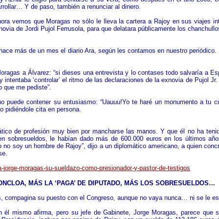
arrollar… Y de paso, también a renunciar al dinero.
 vemos que Moragas no sólo le lleva la cartera a Rajoy en sus viajes inte
xnovia de Jordi Pujol Ferrusola, para que delatara públicamente los chanchull
a hace más de un mes el diario Ara, según les contamos en nuestro periódico
agas a Álvarez: “si dieses una entrevista y lo contases todo salvaría a E
intentaba ‘controlar’ el ritmo de las declaraciones de la exnovia de Pujol Jr.
lo que me pediste”.
 no puede contener su entusiasmo: “Uauuu!Yo te haré un monumento a tu cue
 pidiéndole cita en persona.
tico de profesión muy bien por mancharse las manos. Y que él no ha ten
sobresueldos, le habían dado más de 600.000 euros en los últimos año
 “yo no soy un hombre de Rajoy”, dijo a un diplomático americano, a quien con
se.
-jorge-moragas-su-sueldazo-como-presionador-y-pastor-de-testigos
NCLOA, MÁS LA ‘PAGA’ DE DIPUTADO, MÁS LOS SOBRESUELDOS…
res, compagina su puesto con el Congreso, aunque no vaya nunca… ni se le e
gún él mismo afirma, pero su jefe de Gabinete, Jorge Moragas, parece que s