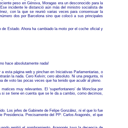
 creciente peso en Génova, Moragas era un desconocido para la
Ese incidente le distanció aún más del ministro socialista de
énez, con la que se reunió varias veces para consensuar la
o número dos por Barcelona sino que colocó a sus principales
o de Estado. Ahora ha cambiado la moto por el coche oficial y
o no hace absolutamente nada!
r a esta página web y pinchan en Iniciativas Parlamentarias, o
rarán la nada. Cero Kelvin; cero absoluto. Ni una pregunta, ni
na de voto las pocas veces que ha tenido que acudir al pleno.
s matices muy relevantes. El ‘superfontanero’ de Moncloa por
a si se tiene en cuenta que se le da a cambio, como decimos,
do. Los jefes de Gabinete de Felipe González, ni el que lo fue
de Presidencia. Precisamente del PP: Carlos Aragonés, el que
uando repitió el nombramiento, Aragonés tuvo la decencia de