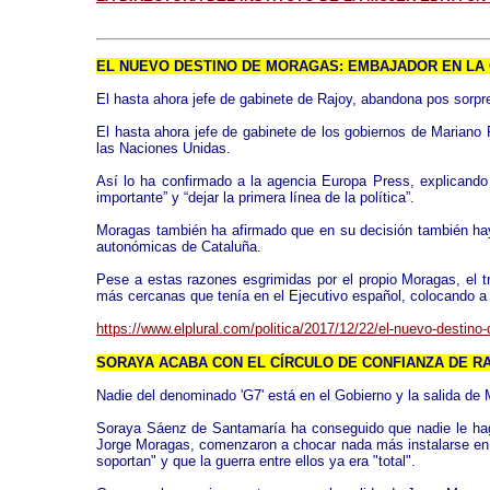
EL NUEVO DESTINO DE MORAGAS: EMBAJADOR EN LA
El hasta ahora jefe de gabinete de Rajoy, abandona pos sorpre
El hasta ahora jefe de gabinete de los gobiernos de Mariano
las Naciones Unidas.
Así lo ha confirmado a la agencia Europa Press, explicando
importante” y “dejar la primera línea de la política”.
Moragas también ha afirmado que en su decisión también hay 
autonómicas de Cataluña.
Pese a estas razones esgrimidas por el propio Moragas, el 
más cercanas que tenía en el Ejecutivo español, colocando 
https://www.elplural.com/politica/2017/12/22/el-nuevo-destin
SORAYA ACABA CON EL CÍRCULO DE CONFIANZA DE R
Nadie del denominado 'G7' está en el Gobierno y la salida de
Soraya Sáenz de Santamaría ha conseguido que nadie le haga 
Jorge Moragas, comenzaron a chocar nada más instalarse en l
soportan" y que la guerra entre ellos ya era "total".