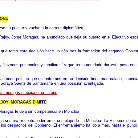
 ONU
sa su puesto y vuelve a la carrera diplomática
 Rajoy, Jorge Moragas, ha anunciado que deja su puesto en el Ejecutivo espa
 que tomó esta decisión hace un año tras la formación del segundo Gobiern
“razones personales y familiares” y que tenía acordado dar este paso con 
trasfondo político que encontramos en su decisión tiene más calado, especi
a Soraya Sáenz de Santamaría en una posición aventajada.
o-de-moragas-embajador-en-la-onu
AJOY: MORAGAS DIMITE
 Moragas le deja sin competencia en Moncloa
sombra ni contrapoder en el complejo de La Moncloa. La Vicepresidenta y e
os despachos del Gobierno. El enfrentamiento ha ido a más, hasta el punto