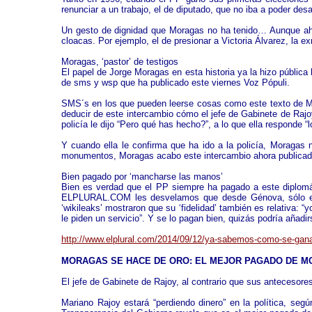
renunciar a un trabajo, el de diputado, que no iba a poder des
Un gesto de dignidad que Moragas no ha tenido… Aunque ahora
cloacas. Por ejemplo, el de presionar a Victoria Álvarez, la e
Moragas, ‘pastor’ de testigos
El papel de Jorge Moragas en esta historia ya la hizo públic
de sms y wsp que ha publicado este viernes Voz Pópuli.
SMS´s en los que pueden leerse cosas como este texto de Mor
deducir de este intercambio cómo el jefe de Gabinete de Rajoy 
policía le dijo “Pero qué has hecho?”, a lo que ella responde “
Y cuando ella le confirma que ha ido a la policía, Moragas
monumentos, Moragas acabo este intercambio ahora publicado
Bien pagado por ‘mancharse las manos’
Bien es verdad que el PP siempre ha pagado a este diplomá
ELPLURAL.COM les desvelamos que desde Génova, sólo en 
‘wikileaks’ mostraron que su ‘fidelidad’ también es relativa:
le piden un servicio”. Y se lo pagan bien, quizás podría añadir
http://www.elplural.com/2014/09/12/ya-sabemos-como-se-gana
MORAGAS SE HACE DE ORO: EL MEJOR PAGADO DE MO
El jefe de Gabinete de Rajoy, al contrario que sus anteceso
Mariano Rajoy estará “perdiendo dinero” en la política, se