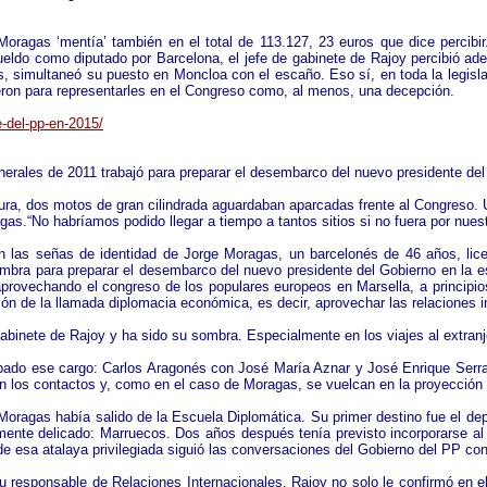
ragas ‘mentía’ también en el total de 113.127, 23 euros que dice percibir
ueldo como diputado por Barcelona, el jefe de gabinete de Rajoy percibió ad
 simultaneó su puesto en Moncloa con el escaño. Eso sí, en toda la legisla
ieron para representarles en el Congreso como, al menos, una decepción.
-del-pp-en-2015/
generales de 2011 trabajó para preparar el desembarco del nuevo presidente de
ura, dos motos de gran cilindrada aguardaban aparcadas frente al Congreso. 
gas.“No habríamos podido llegar a tiempo a tantos sitios si no fuera por nues
n las señas de identidad de Jorge Moragas, un barcelonés de 46 años, lice
ombra para preparar el desembarco del nuevo presidente del Gobierno en la esc
provechando el congreso de los populares europeos en Marsella, a principi
ón de la llamada diplomacia económica, es decir, aprovechar las relaciones int
binete de Rajoy y ha sido su sombra. Especialmente en los viajes al extranj
upado ese cargo: Carlos Aragonés con José María Aznar y José Enrique Serr
ran los contactos y, como en el caso de Moragas, se vuelcan en la proyección i
Moragas había salido de la Escuela Diplomática. Su primer destino fue el de
lmente delicado: Marruecos. Dos años después tenía previsto incorporarse al
sde esa atalaya privilegiada siguió las conversaciones del Gobierno del PP c
u responsable de Relaciones Internacionales. Rajoy no solo le confirmó en el