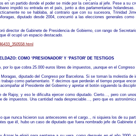
os en un partido donde el poder se mide por la cercanía al jefe. Pese a su
bano impidió su entrada en el país, junto a dos parlamentarias holandesas. 
ácticamente no se hablaba, al contrario que con su sucesora, Trinidad Jim
e. Moragas, diputado desde 2004, concurrió a las elecciones generales com
ró director de Gabinete de Presidencia de Gobierno, con rango de Secretari
 que él ocupó un espacio destacado.
4646433_350558.html
DAZO: COMO ‘PRESIONADOR’ Y ‘PASTOR’ DE TESTIGOS
o, por lo que cobra 25.000 euros libres de impuestos, ¡aunque en el Congres
 Moragas, diputado del Congreso por Barcelona. Si se toman la molestia de i
 trabajo como parlamentario. Y decimos que perderán el tiempo porque encont
acompañar al Presidente del Gobierno y apretar el botón siguiendo la discipli
e de Rajoy, y eso le dificulta ejercer como diputado. Cierto…, pero con uno
bre de impuestos. Una cantidad nada despreciable…, pero que es astronómic
ue nunca hicieron sus antecesores en el cargo.., ni siquiera los de su parti
ntes que él, hubo un caso de diputado que fuera nombrado jefe de Gabinete 
 Aznar le eligió para sentarse a su vera, como después en el año 2000, c