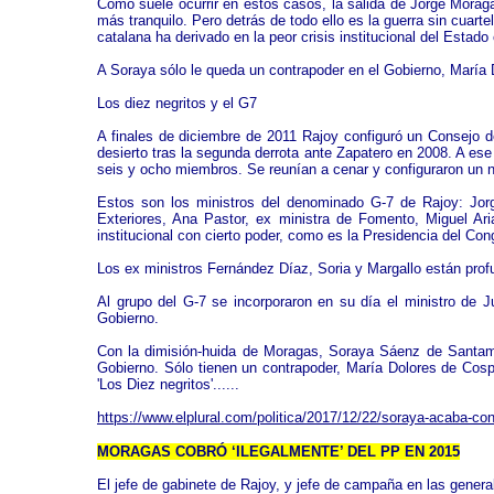
Como suele ocurrir en estos casos, la salida de Jorge Mora
más tranquilo. Pero detrás de todo ello es la guerra sin cuar
catalana ha derivado en la peor crisis institucional del Estado
A Soraya sólo le queda un contrapoder en el Gobierno, María
Los diez negritos y el G7
A finales de diciembre de 2011 Rajoy configuró un Consejo d
desierto tras la segunda derrota ante Zapatero en 2008. A ese
seis y ocho miembros. Se reunían a cenar y configuraron un n
Estos son los ministros del denominado G-7 de Rajoy: Jorg
Exteriores, Ana Pastor, ex ministra de Fomento, Miguel Ar
institucional con cierto poder, como es la Presidencia del 
Los ex ministros Fernández Díaz, Soria y Margallo están prof
Al grupo del G-7 se incorporaron en su día el ministro de Jus
Gobierno.
Con la dimisión-huida de Moragas, Soraya Sáenz de Santamar
Gobierno. Sólo tienen un contrapoder, María Dolores de Cosp
'Los Diez negritos'......
https://www.elplural.com/politica/2017/12/22/soraya-acaba-con
MORAGAS COBRÓ ‘ILEGALMENTE’ DEL PP EN 2015
El jefe de gabinete de Rajoy, y jefe de campaña en las gener