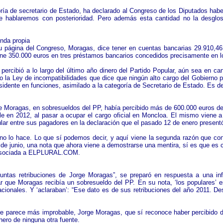
ía de secretario de Estado, ha declarado al Congreso de los Diputados haber
e hablaremos con posterioridad. Pero además esta cantidad no la desglosa, 
nda propia
 página del Congreso, Moragas, dice tener en cuentas bancarias 29.910,46 
ene 350.000 euros en tres préstamos bancarios concedidos precisamente en 
percibió a lo largo del último año dinero del Partido Popular, aún sea en c
la Ley de incompatibilidades que dice que ningún alto cargo del Gobierno pue
esidente en funciones, asimilado a la categoría de Secretario de Estado. Es de
ragas, en sobresueldos del PP, había percibido más de 600.000 euros d
le en 2012, al pasar a ocupar el cargo oficial en Moncloa. El mismo viene 
ular entre sus pagadores en la declaración que el pasado 12 de enero present
 lo hace. Lo que sí podemos decir, y aquí viene la segunda razón que convie
de junio, una nota que ahora viene a demostrarse una mentira, sí es que es 
b asociada a ELPLURAL.COM.
untas retribuciones de Jorge Moragas”, se preparó en respuesta a una inf
ue Moragas recibía un sobresueldo del PP. En su nota, ‘los populares’ es
acionales. Y ‘aclaraban’: “Ese dato es de sus retribuciones del año 2011. D
ue parece más improbable, Jorge Moragas, que sí reconoce haber percibido d
nero de ninguna otra fuente.