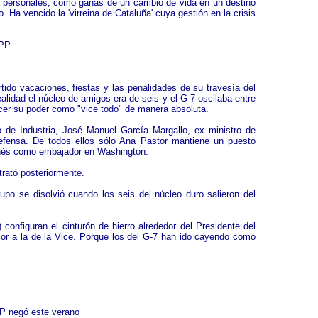
s personales, como ganas de un cambio de vida en un destino
Ha vencido la 'virreina de Cataluña' cuya gestión en la crisis
PP.
ido vacaciones, fiestas y las penalidades de su travesía del
alidad el núcleo de amigos era de seis y el G-7 oscilaba entre
rcer su poder como "vice todo" de manera absoluta.
 de Industria, José Manuel García Margallo, ex ministro de
Defensa. De todos ellos sólo Ana Pastor mantiene un puesto
renés como embajador en Washington.
trató posteriormente.
grupo se disolvió cuando los seis del núcleo duro salieron del
nfiguran el cinturón de hierro alrededor del Presidente del
ior a la de la Vice. Porque los del G-7 han ido cayendo como
PP negó este verano