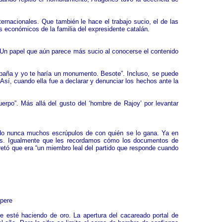
rnacionales. Que también le hace el trabajo sucio, el de las
os económicos de la familia del expresidente catalán.
. Un papel que aún parece más sucio al conocerse el contenido
spaña y yo te haría un monumento. Besote”. Incluso, se puede
 Así, cuando ella fue a declarar y denunciar los hechos ante la
rpo”. Más allá del gusto del ‘hombre de Rajoy’ por levantar
ido nunca muchos escrúpulos de con quién se lo gana. Ya en
s. Igualmente que les recordamos cómo los documentos de
cretó que era “un miembro leal del partido que responde cuando
spere
e esté haciendo de oro. La apertura del cacareado portal de