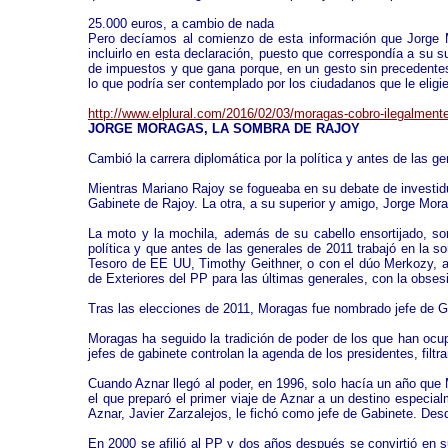
25.000 euros, a cambio de nada
Pero decíamos al comienzo de esta información que Jorge Mo
incluirlo en esta declaración, puesto que correspondía a su s
de impuestos y que gana porque, en un gesto sin precedentes,
lo que podría ser contemplado por los ciudadanos que le elig
http://www.elplural.com/2016/02/03/moragas-cobro-ilegalmente
JORGE MORAGAS, LA SOMBRA DE RAJOY
Cambió la carrera diplomática por la política y antes de las 
Mientras Mariano Rajoy se fogueaba en su debate de investid
Gabinete de Rajoy. La otra, a su superior y amigo, Jorge Mora
La moto y la mochila, además de su cabello ensortijado, so
política y que antes de las generales de 2011 trabajó en la s
Tesoro de EE UU, Timothy Geithner, o con el dúo Merkozy, a
de Exteriores del PP para las últimas generales, con la obsesi
Tras las elecciones de 2011, Moragas fue nombrado jefe de Ga
Moragas ha seguido la tradición de poder de los que han oc
jefes de gabinete controlan la agenda de los presidentes, filt
Cuando Aznar llegó al poder, en 1996, solo hacía un año que 
el que preparó el primer viaje de Aznar a un destino especia
Aznar, Javier Zarzalejos, le fichó como jefe de Gabinete. De
En 2000 se afilió al PP y dos años después se convirtió en s