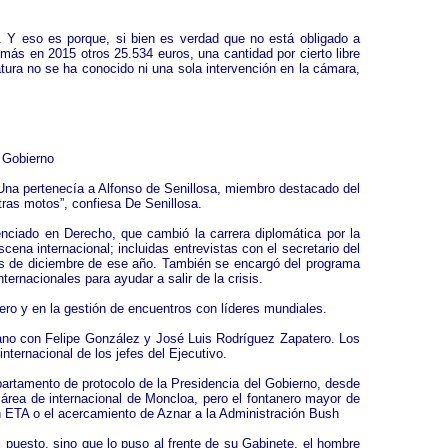
. Y eso es porque, si bien es verdad que no está obligado a
emás en 2015 otros 25.534 euros, una cantidad por cierto libre
tura no se ha conocido ni una sola intervención en la cámara,
l Gobierno
Una pertenecía a Alfonso de Senillosa, miembro destacado del
tras motos”, confiesa De Senillosa.
nciado en Derecho, que cambió la carrera diplomática por la
ena internacional; incluidas entrevistas con el secretario del
os de diciembre de ese año. También se encargó del programa
ernacionales para ayudar a salir de la crisis.
ero y en la gestión de encuentros con líderes mundiales.
ano con Felipe González y José Luis Rodríguez Zapatero. Los
nternacional de los jefes del Ejecutivo.
partamento de protocolo de la Presidencia del Gobierno, desde
 área de internacional de Moncloa, pero el fontanero mayor de
on ETA o el acercamiento de Aznar a la Administración Bush
 puesto, sino que lo puso al frente de su Gabinete, el hombre