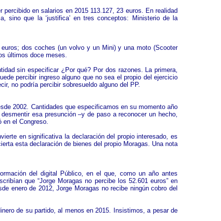
 percibido en salarios en 2015 113.127, 23 euros. En realidad
sino que la ‘justifica’ en tres conceptos: Ministerio de la
euros; dos coches (un volvo y un Mini) y una moto (Scooter
los últimos doce meses.
antidad sin especificar ¿Por qué? Por dos razones. La primera,
de percibir ingreso alguno que no sea el propio del ejercicio
cir, no podría percibir sobresueldo alguno del PP.
esde 2002. Cantidades que especificamos en su momento año
a desmentir esa presunción –y de paso a reconocer un hecho,
ó en el Congreso.
rte en significativa la declaración del propio interesado, es
cierta esta declaración de bienes del propio Moragas. Una nota
ormación del digital Público, en el que, como un año antes
cribían que “Jorge Moragas no percibe los 52.601 euros” en
esde enero de 2012, Jorge Moragas no recibe ningún cobro del
inero de su partido, al menos en 2015. Insistimos, a pesar de