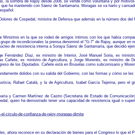
gas, la sombra de Rajoy desde 2008, se vende como voluntaria y por motivo
tel que ha mantenido con Sáenz de Santamaría. Moragas se va harto y cansado. 
 español.
 Dolores de Cospedal, ministra de Defensa que además en la número dos del 
e Ministros en la que se rodeó de amigos íntimos con los que había compart
 grupo de incondicionales la prensa denominó el "G-7" de Rajoy, aunque en re
úcleo de resistencia interna a Soraya Sáenz de Santamaría, que decidió eje
e Fernández Díaz, ex ministro de Interior, José Manuel Soria, ex ministro
ias Cañete, ex ministro de Agricultura, y Jorge Morenés, ex ministro de 
Congreso de los Diputados. Cañete está en Bruselas como subcomisario y Mo
undamente dolidos con su salida del Gobierno, con las formas y cómo se les 
ticia, Rafael Catalá, y la de Agricultura, Isabel García Tejerina, pero el 
ía y Carmen Martínez de Castro (Secretaria de Estado de Comunicación) co
edal, quien ha demostrado tener una capacidad de resistencia igual o super
-el-circulo-de-confianza-de-rajoy-moragas-dimite
ales, ahora reconoce en su declaración de bienes para el Congreso lo que el 