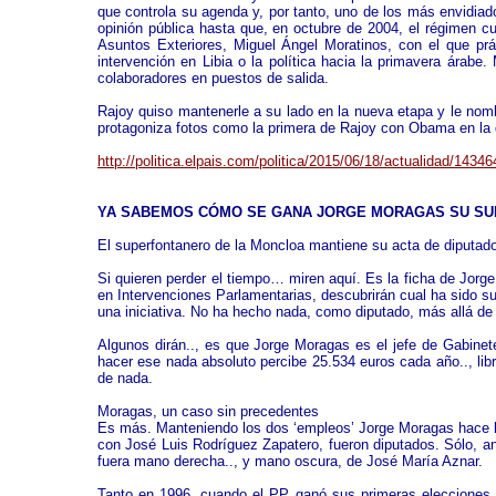
que controla su agenda y, por tanto, uno de los más envidiad
opinión pública hasta que, en octubre de 2004, el régimen cu
Asuntos Exteriores, Miguel Ángel Moratinos, con el que pr
intervención en Libia o la política hacia la primavera árab
colaboradores en puestos de salida.
Rajoy quiso mantenerle a su lado en la nueva etapa y le nomb
protagoniza fotos como la primera de Rajoy con Obama en la
http://politica.elpais.com/politica/2015/06/18/actualidad/143
YA SABEMOS CÓMO SE GANA JORGE MORAGAS SU SUEL
El superfontanero de la Moncloa mantiene su acta de diputad
Si quieren perder el tiempo… miren aquí. Es la ficha de Jorge
en Intervenciones Parlamentarias, descubrirán cual ha sido su
una iniciativa. No ha hecho nada, como diputado, más allá de 
Algunos dirán.., es que Jorge Moragas es el jefe de Gabinet
hacer ese nada absoluto percibe 25.534 euros cada año.., li
de nada.
Moragas, un caso sin precedentes
Es más. Manteniendo los dos ‘empleos’ Jorge Moragas hace lo q
con José Luis Rodríguez Zapatero, fueron diputados. Sólo, a
fuera mano derecha.., y mano oscura, de José María Aznar.
Tanto en 1996, cuando el PP ganó sus primeras elecciones y