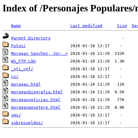
Index of /Personajes Populares
Name
Last modified
Size
De
Parent Directory
Fotos/
Moragas Sanchez, Jor..>
WS_FTP.LOG
_vti_cnf/
cv/
moragas.html
moragasbiografia.html
moragasnoticias.html
moragaspesetero.html
sms/
sobresueldos/