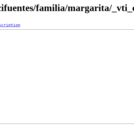
cifuentes/familia/margarita/_vti_
scription