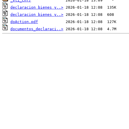
_vti_cnf/
declaracion bienes y..>
declaracion bienes y..>
doAction.pdf
documentos_declaraci..>