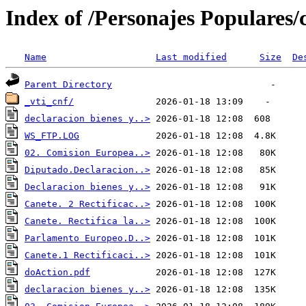
Index of /Personajes Populares/
Name
Last modified
Size
De
Parent Directory
_vti_cnf/
declaracion bienes y..>
WS_FTP.LOG
02. Comision Europea..>
Diputado.Declaracion..>
Declaracion bienes y..>
Canete. 2 Rectificac..>
Canete. Rectifica la..>
Parlamento Europeo.D..>
Canete.1 Rectificaci..>
doAction.pdf
declaracion bienes y..>