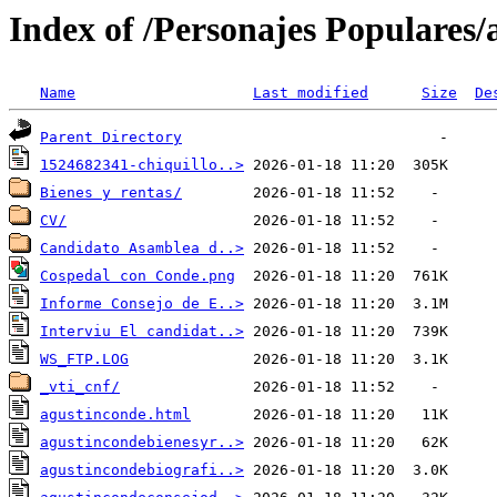
Index of /Personajes Populares/
Name
Last modified
Size
De
Parent Directory
1524682341-chiquillo..>
Bienes y rentas/
CV/
Candidato Asamblea d..>
Cospedal con Conde.png
Informe Consejo de E..>
Interviu El candidat..>
WS_FTP.LOG
_vti_cnf/
agustinconde.html
agustincondebienesyr..>
agustincondebiografi..>