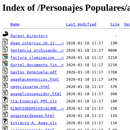
Index of /Personajes Populares/
Name
Last modified
Size
De
Parent Directory
Agag interviu.16.12...>
Sentencia archivando..>
factura iluminacion ..>
Gurtel.documento fin..>
Gastos Venezuela.pdf
agaghacenegocios.html
negociosarag.html
agagelconseguidor.html
Cta.Especial PPE.xls
ELNOVIODEMICHICALAME..>
anaaznardeagag.html
Extracto A. Agag.xls