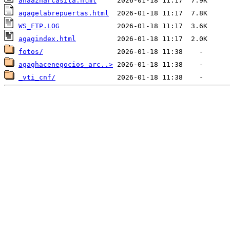
anaaznarcasita.html
agagelabrepuertas.html
WS_FTP.LOG
agagindex.html
fotos/
agaghacenegocios_arc..>
_vti_cnf/