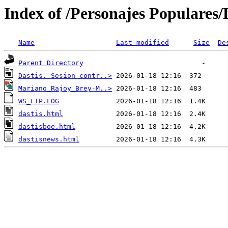
Index of /Personajes Populares/
Name
Last modified
Size
De
Parent Directory
Dastis. Sesion contr..>
Mariano_Rajoy_Brey-M..>
WS_FTP.LOG
dastis.html
dastisboe.html
dastisnews.html