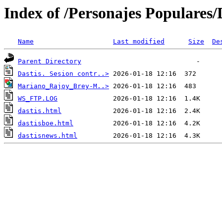
Index of /Personajes Populares/
Name
Last modified
Size
De
Parent Directory
Dastis. Sesion contr..>
Mariano_Rajoy_Brey-M..>
WS_FTP.LOG
dastis.html
dastisboe.html
dastisnews.html