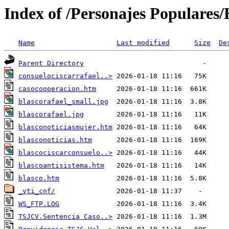
Index of /Personajes Populares/
Name
Last modified
Size
De
Parent Directory
consuelociscarrafael..>
casocooperacion.htm
blascorafael_small.jpg
blascorafael.jpg
blasconoticiasmujer.htm
blasconoticias.htm
blascociscarconsuelo..>
blascoantisistema.htm
blasco.htm
_vti_cnf/
WS_FTP.LOG
TSJCV.Sentencia Caso..>