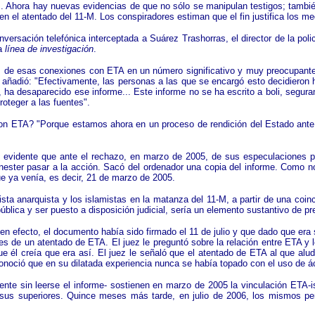
-M. Ahora hay nuevas evidencias de que no sólo se manipulan testigos; tambi
 en el atentado del 11-M. Los conspiradores estiman que el fin justifica los me
versación telefónica interceptada a Suárez Trashorras, el director de la pol
va
línea de investigación
.
bas de esas conexiones con ETA en un número significativo y muy preocupante
 añadió: "Efectivamente, las personas a las que se encargó esto decidieron h
eso, ha desaparecido ese informe... Este informe no se ha escrito a boli, seg
proteger a las fuentes".
n ETA? "Porque estamos ahora en un proceso de rendición del Estado ante el
es evidente que ante el rechazo, en marzo de 2005, de sus especulaciones por
enester pasar a la acción. Sacó del ordenador una copia del informe. Como n
ue ya venía, es decir, 21 de marzo de 2005.
ista anarquista y los islamistas en la matanza del 11-M, a partir de una coinc
pública y ser puesto a disposición judicial, sería un elemento sustantivo de p
 en efecto, el documento había sido firmado el 11 de julio y que dado que era
ores de un atentado de ETA. El juez le preguntó sobre la relación entre ETA y
ue él creía que era así. El juez le señaló que el atentado de ETA al que aludí
conoció que en su dilatada experiencia nunca se había topado con el uso de á
nte sin leerse el informe- sostienen en marzo de 2005 la vinculación ETA-isl
a sus superiores. Quince meses más tarde, en julio de 2006, los mismos pe