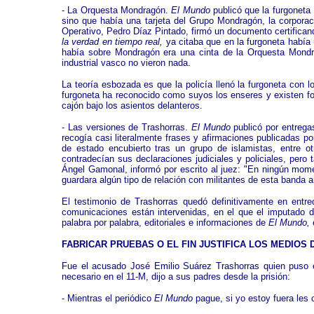
- La Orquesta Mondragón.
El Mundo
publicó que la furgoneta
sino que había una tarjeta del Grupo Mondragón, la corpora
Operativo, Pedro Díaz Pintado, firmó un documento certificando
la verdad en tiempo real,
ya citaba que en la furgoneta había 
había sobre Mondragón era una cinta de la Orquesta Mondra
industrial vasco no vieron nada.
La teoría esbozada es que la policía llenó la furgoneta con
furgoneta ha reconocido como suyos los enseres y existen fo
cajón bajo los asientos delanteros.
- Las versiones de Trashorras.
El Mundo
publicó por entrega
recogía casi literalmente frases y afirmaciones publicadas p
de estado encubierto tras un grupo de islamistas, entre 
contradecían sus declaraciones judiciales y policiales, pero 
Ángel Gamonal, informó por escrito al juez: "En ningún mome
guardara algún tipo de relación con militantes de esta banda 
El testimonio de Trashorras quedó definitivamente en entr
comunicaciones están intervenidas, en el que el imputado d
palabra por palabra, editoriales e informaciones de
El Mundo,
e
FABRICAR PRUEBAS O EL FIN JUSTIFICA LOS MEDIO
Fue el acusado José Emilio Suárez Trashorras quien puso
necesario en el 11-M, dijo a sus padres desde la prisión:
- Mientras el periódico
El Mundo
pague, si yo estoy fuera les