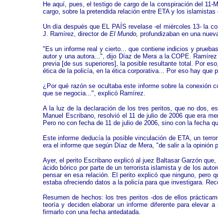
He aquí, pues, el testigo de cargo de la conspiración del 11
cargo, sobre la pretendida relación entre ETA y los islamistas
Un día después que EL PAÍS revelase -el miércoles 13- la con
J. Ramírez, director de
El Mundo,
profundizaban en una nue
"Es un informe real y cierto... que contiene indicios y prue
autor y una autora...", dijo Díaz de Mera a la COPE. Ramírez
previa [de sus superiores], la posible resultante total. Por 
ética de la policía, en la ética corporativa... Por eso hay que 
¿Por qué razón se ocultaba este informe sobre la conexión co
que se negocia...", explicó Ramírez.
A la luz de la declaración de los tres peritos, que no dos, 
Manuel Escribano, resolvió el 11 de julio de 2006 que era m
Pero no con fecha de 11 de julio de 2006, sino con la fecha q
Este informe deducía la posible vinculación de ETA, un terror
era el informe que según Díaz de Mera, "de salir a la opinión 
Ayer, el perito Escribano explicó al juez Baltasar Garzón que,
ácido bórico por parte de un terrorista islamista y de los aut
pensar en esa relación. El perito explicó que ninguno, pero q
estaba ofreciendo datos a la policía para que investigara. Re
Resumen de hechos: los tres peritos -dos de ellos prácticame
teoría y deciden elaborar un informe diferente para elevar 
firmarlo con una fecha antedatada.