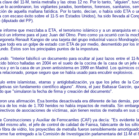
clave del 11-M, tenía metralla y las otras 12 no. Por lo tanto, "alguien", tuv
 que lo acordonaron, los vigilantes jurados, bomberos, forenses, sanitarios, s
ción de aquella mañana fatídica. Por lo tanto, decían, o había sido ETA o u
a con escaso éxito sobre el 11-S en Estados Unidos), ha sido llevada al Con
 (diputado del PP).
 de informe que mezclaba a ETA, el terrorismo islámico y a un anarquista en 
ficó un informe para el juez Juan del Olmo. Pero como ya ocurrió con la moc
 furgoneta Renault Kangoo de una tarjeta del grupo industrial vasco Mondragó
 que todo era un golpe de estado con ETA de por medio, desmentido por los i
 mundo. Éstos son los principales puntos de la impostura.
undo.
"Interior falsificó un documento para ocultar al juez lazos entre el 11-
ido bórico halladas en 2004 en el suelo de la cocina de la casa de un jefe
ca y en la casa de un joven antisistema en 1999 en Madrid. Los químicos c
ba relacionado, porque seguro que se había usado para encubrir explosivos.
lo entre islamistas, etarras y antiglobalización, ya que los jefes de la Com
jetivas sin fundamento científico alguno". Ahora, el juez Baltasar Garzón, q
ado que "simularon la fecha de firma y creación del documento".
ieron una afirmación. Esa bomba desactivada era diferente de las demás, porq
ica de los más de 1.700 heridos no había impactos de metralla. Sin embargo,
rectivos de asociaciones de víctimas, aún tienen restos de metralla en sus 
e Construcciones y Auxiliar de Ferrocarriles (CAF) ya decía: "Es evidente la
l mismo año, el jefe de control de calidad de Fainsa, fabricante de los sillo
 fibra de vidrio, los proyectiles de metralla fueron sensiblemente amortigua
orme fue entregado a la Comisión de Investigación parlamentaria del 11-M el 8