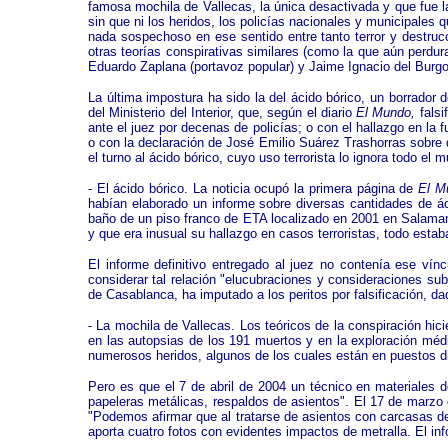
famosa mochila de Vallecas, la única desactivada y que fue la 
sin que ni los heridos, los policías nacionales y municipales
nada sospechoso en ese sentido entre tanto terror y destruc
otras teorías conspirativas similares (como la que aún perdur
Eduardo Zaplana (portavoz popular) y Jaime Ignacio del Burgo
La última impostura ha sido la del ácido bórico, un borrador
del Ministerio del Interior, que, según el diario
El Mundo,
falsi
ante el juez por decenas de policías; o con el hallazgo en la
o con la declaración de José Emilio Suárez Trashorras sobre
el turno al ácido bórico, cuyo uso terrorista lo ignora todo el
- El ácido bórico. La noticia ocupó la primera página de
El M
habían elaborado un informe sobre diversas cantidades de ác
baño de un piso franco de ETA localizado en 2001 en Salaman
y que era inusual su hallazgo en casos terroristas, todo esta
El informe definitivo entregado al juez no contenía ese víncu
considerar tal relación "elucubraciones y consideraciones sub
de Casablanca, ha imputado a los peritos por falsificación, d
- La mochila de Vallecas. Los teóricos de la conspiración hic
en las autopsias de los 191 muertos y en la exploración méd
numerosos heridos, algunos de los cuales están en puestos di
Pero es que el 7 de abril de 2004 un técnico en materiales d
papeleras metálicas, respaldos de asientos". El 17 de marzo de
"Podemos afirmar que al tratarse de asientos con carcasas de
aporta cuatro fotos con evidentes impactos de metralla. El inf