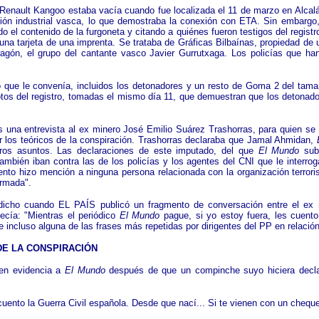
 Renault Kangoo estaba vacía cuando fue localizada el 11 de marzo en Alcal
ción industrial vasca, lo que demostraba la conexión con ETA. Sin embargo,
 el contenido de la furgoneta y citando a quiénes fueron testigos del registr
una tarjeta de una imprenta. Se trataba de Gráficas Bilbaínas, propiedad de 
gón, el grupo del cantante vasco Javier Gurrutxaga. Los policías que han
 lo que le convenía, incluidos los detonadores y un resto de Goma 2 del ta
tos del registro, tomadas el mismo día 11, que demuestran que los detonador
s una entrevista al ex minero José Emilio Suárez Trashorras, para quien se 
or los teóricos de la conspiración. Trashorras declaraba que Jamal Ahmidan,
otros asuntos. Las declaraciones de este imputado, del que
El Mundo
subr
también iban contra las de los policías y los agentes del CNI que le interrog
nto hizo mención a ninguna persona relacionada con la organización terrori
armada".
edicho cuando EL PAÍS publicó un fragmento de conversación entre el ex
ecía: "Mientras el periódico
El Mundo
pague, si yo estoy fuera, les cuento 
 incluso alguna de las frases más repetidas por dirigentes del PP en relació
S DE LA CONSPIRACIÓN
 en evidencia a
El Mundo
después de que un compinche suyo hiciera decla
 cuento la Guerra Civil española. Desde que nací... Si te vienen con un chequ