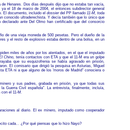
á de Henares. Dos días después dijo que no estaba tan vacía,
 ya el 18 de marzo de 2004, el entonces subdirector general
o. El documento, incluido el
dossier
del PP llamado
11-M, toda
un conocido ultraderechista. Y decía también que lo único que
 declarado ante Del Olmo han certificado que del consorcio
maño de una vieja moneda de 500 pesetas. Pero el dueño de la
es y el resto de explosivo estaba dentro de una bolsa, en un
piden miles de años por los atentados, en el que el imputado
El Chino,
tenía contactos con ETA y que el 11-M era un golpe
ayaba que su esquizofrenia se había agravado en prisión,
aron. El comisario que dirigió la pesquisa en Asturias, Miguel
sta ETA ni a que alguno de los 'moros de Madrid" conociera o
 minero y sus padres, grabada en prisión, ya que todas sus
la Guerra Civil española". La entrevista, finalmente, incluía,
n con el 11-M.
raciones al diario. El ex minero, imputado como cooperador
ecito cada... ¿Por qué piensas que lo hizo Nayo?