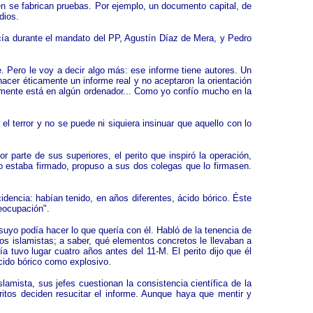
én se fabrican pruebas. Por ejemplo, un documento capital, de
dios.
icía durante el mandato del PP, Agustín Díaz de Mera, y Pedro
. Pero le voy a decir algo más: ese informe tiene autores. Un
acer éticamente un informe real y no aceptaron la orientación
uramente está en algún ordenador... Como yo confío mucho en la
 terror y no se puede ni siquiera insinuar que aquello con lo
 parte de sus superiores, el perito que inspiró la operación,
o estaba firmado, propuso a sus dos colegas que lo firmasen.
idencia: habían tenido, en años diferentes, ácido bórico. Éste
reocupación".
 suyo podía hacer lo que quería con él. Habló de la tenencia de
 los islamistas; a saber, qué elementos concretos le llevaban a
a tuvo lugar cuatro años antes del 11-M. El perito dijo que él
cido bórico como explosivo.
amista, sus jefes cuestionan la consistencia científica de la
ritos deciden resucitar el informe. Aunque haya que mentir y