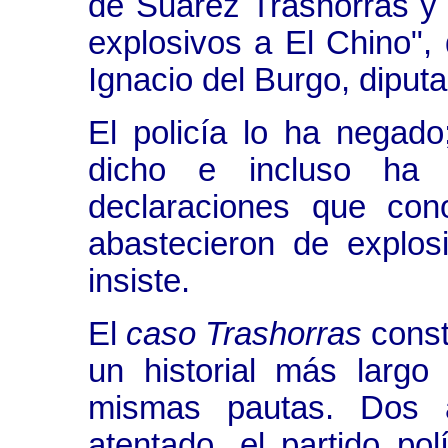
de Suárez Trashorras y 
explosivos a El Chino",
Ignacio del Burgo, diputa
El policía lo ha negad
dicho e incluso ha 
declaraciones que cono
abastecieron de explos
insiste.
El
caso Trashorras
consti
un historial más larg
mismas pautas. Dos 
atentado, el partido po