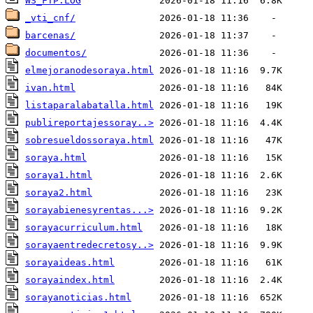
WS_FTP.LOG
_vti_cnf/
barcenas/
documentos/
elmejoranodesoraya.html
ivan.html
listaparalabatalla.html
publireportajessoray..>
sobresueldossoraya.html
soraya.html
soraya1.html
soraya2.html
sorayabienesyrentas...>
sorayacurriculum.html
sorayaentredecretosy..>
sorayaideas.html
sorayaindex.html
sorayanoticias.html