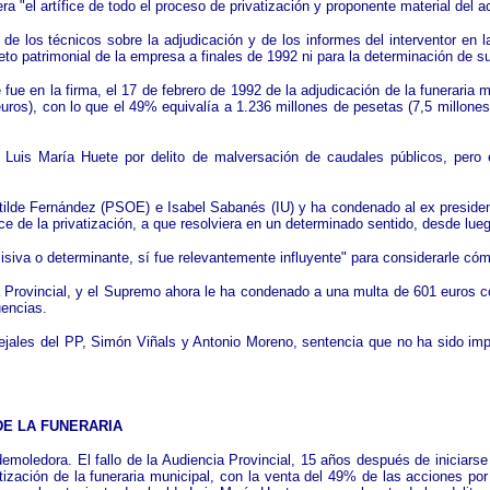
a "el artífice de todo el proceso de privatización y proponente material del 
 de los técnicos sobre la adjudicación y de los informes del interventor e
eto patrimonial de la empresa a finales de 1992 ni para la determinación de s
e fue en la firma, el 17 de febrero de 1992 de la adjudicación de la funeraria
euros), con lo que el 49% equivalía a 1.236 millones de pesetas (7,5 millon
Luis María Huete por delito de malversación de caudales públicos, pero 
atilde Fernández (PSOE) e Isabel Sabanés (IU) y ha condenado al ex preside
ífice de la privatización, a que resolviera en un determinado sentido, desde l
siva o determinante, sí fue relevantemente influyente" para considerarle cóm
 Provincial, y el Supremo ahora le ha condenado a una multa de 601 euros co
uencias.
ejales del PP, Simón Viñals y Antonio Moreno, sentencia que no ha sido im
DE LA FUNERARIA
demoledora. El fallo de la Audiencia Provincial, 15 años después de iniciarse 
ización de la funeraria municipal, con la venta del 49% de las acciones por