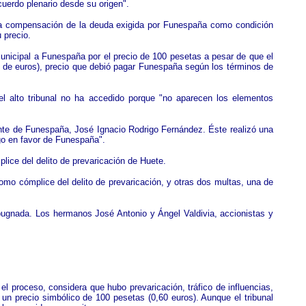
acuerdo plenario desde su origen".
n la compensación de la deuda exigida por Funespaña como condición
u precio.
 municipal a Funespaña por el precio de 100 pesetas a pesar de que el
es de euros), precio que debió pagar Funespaña según los términos de
el alto tribunal no ha accedido porque "no aparecen los elementos
nte de Funespaña, José Ignacio Rodrigo Fernández. Éste realizó una
uego en favor de Funespaña".
plice del delito de prevaricación de Huete.
mo cómplice del delito de prevaricación, y otras dos multas, una de
pugnada. Los hermanos José Antonio y Ángel Valdivia, accionistas y
el proceso, considera que hubo prevaricación, tráfico de influencias,
 un precio simbólico de 100 pesetas (0,60 euros). Aunque el tribunal