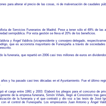
iones para alterar el precio de las cosas, ni de malversación de caudales pú
xta de Servicios Funerarios de Madrid. Pese a tener sólo el 49% de las ac
edad semipública. Por esta gestión se lleva el 20% de los beneficios.
aldivia y Ángel Valdivia (vicepresidente y consejero delegado, respectivame
drigo, que es accionista mayoritario de Funespaña a través de sociedades 
prescrito.
do la funeraria, que repartió en 2006 casi tres millones de euros en dividendos.
años y ha pasado casi tres décadas en el Ayuntamiento. Fue el último regido
d.
pó el cargo entre 1991 y 2003. Elaboró los pliegos para el concurso de priva
erente de la empresa funeraria, Simón Viñals, llegó al Consistorio tras gan
ización de la funeraria y el que contrató y dio voz a las tesis de José I
 con el control de Funespaña. Los empresarios Juan Antonio y Ángel Valdi