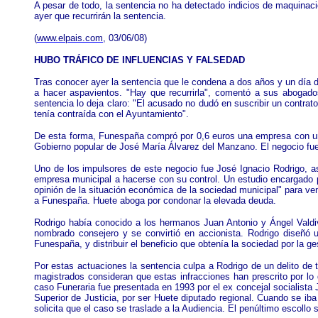
A pesar de todo, la sentencia no ha detectado indicios de maquinac
ayer que recurrirán la sentencia.
(
www.elpais.com
, 03/06/08)
HUBO TRÁFICO DE INFLUENCIAS Y FALSEDAD
Tras conocer ayer la sentencia que le condena a dos años y un día d
a hacer aspavientos. "Hay que recurrirla", comentó a sus abogado
sentencia lo deja claro: "El acusado no dudó en suscribir un contrat
tenía contraída con el Ayuntamiento".
De esta forma, Funespaña compró por 0,6 euros una empresa con una
Gobierno popular de José María Álvarez del Manzano. El negocio fu
Uno de los impulsores de este negocio fue José Ignacio Rodrigo, as
empresa municipal a hacerse con su control. Un estudio encargado po
opinión de la situación económica de la sociedad municipal" para v
a Funespaña. Huete aboga por condonar la elevada deuda.
Rodrigo había conocido a los hermanos Juan Antonio y Ángel Valdiv
nombrado consejero y se convirtió en accionista. Rodrigo diseñó u
Funespaña, y distribuir el beneficio que obtenía la sociedad por la g
Por estas actuaciones la sentencia culpa a Rodrigo de un delito de 
magistrados consideran que estas infracciones han prescrito por lo
caso Funeraria fue presentada en 1993 por el ex concejal socialista 
Superior de Justicia, por ser Huete diputado regional. Cuando se iba 
solicita que el caso se traslade a la Audiencia. El penúltimo escoll