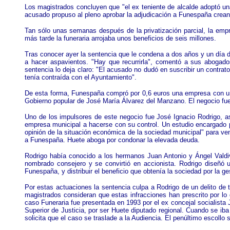
Los magistrados concluyen que "el ex teniente de alcalde adoptó una 
acusado propuso al pleno aprobar la adjudicación a Funespaña crean
Tan sólo unas semanas después de la privatización parcial, la em
más tarde la funeraria arrojaba unos beneficios de seis millones.
Tras conocer ayer la sentencia que le condena a dos años y un día d
a hacer aspavientos. "Hay que recurrirla", comentó a sus abogado
sentencia lo deja claro: "El acusado no dudó en suscribir un contrat
tenía contraída con el Ayuntamiento".
De esta forma, Funespaña compró por 0,6 euros una empresa con una
Gobierno popular de José María Álvarez del Manzano. El negocio fu
Uno de los impulsores de este negocio fue José Ignacio Rodrigo, as
empresa municipal a hacerse con su control. Un estudio encargado po
opinión de la situación económica de la sociedad municipal" para v
a Funespaña. Huete aboga por condonar la elevada deuda.
Rodrigo había conocido a los hermanos Juan Antonio y Ángel Valdiv
nombrado consejero y se convirtió en accionista. Rodrigo diseñó u
Funespaña, y distribuir el beneficio que obtenía la sociedad por la g
Por estas actuaciones la sentencia culpa a Rodrigo de un delito de 
magistrados consideran que estas infracciones han prescrito por lo
caso Funeraria fue presentada en 1993 por el ex concejal socialista 
Superior de Justicia, por ser Huete diputado regional. Cuando se iba 
solicita que el caso se traslade a la Audiencia. El penúltimo escoll