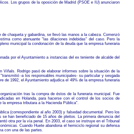
blicos. Los grupos de la oposición de Madrid (PSOE e IU) anunciaron
aje de chaqueta y gabardina, se llevó las manos a la cabeza. Comenzó
stima como atenuante "las dilaciones indebidas" del caso. Pero la
l pleno municipal la condonación de la deuda que la empresa funeraria
da por el Ayuntamiento a instancias del ex teniente de alcalde del
 Viñals. Rodrigo pasó de elaborar informes sobre la situación de la
"transmitió -a los responsables municipales- su particular y sesgada
re de 1992, el Ayuntamiento adjudica el 49% de la empresa funeraria
rganización tras la compra de éstos de la funeraria municipal. Fue
radicadas en Holanda, para hacerse con el control de los socios de
ue la empresa tributara a la Hacienda Pública".
ública (correspondiente al año 2003) y falsedad documental. Pero los
s se han beneficiado de 15 años de pleitos. La primera denuncia del
tó otra por la vía penal. En 2003, el caso se instruye en el Tribunal
es autonómicas. Cuando Huete abandona el hemiciclo regional su defensa
ima con una de las partes.