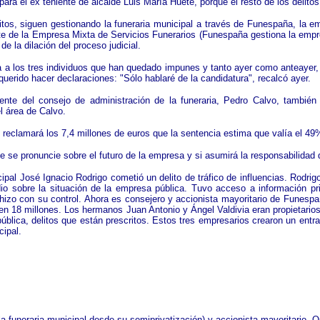
para el ex teniente de alcalde Luis María Huete, porque el resto de los delito
itos, siguen gestionando la funeraria municipal a través de Funespaña, la e
nte de la Empresa Mixta de Servicios Funerarios (Funespaña gestiona la empre
e la dilación del proceso judicial.
a los tres individuos que han quedado impunes y tanto ayer como anteayer, 
uerido hacer declaraciones: "Sólo hablaré de la candidatura", recalcó ayer.
ente del consejo de administración de la funeraria, Pedro Calvo, también 
l área de Calvo.
o reclamará los 7,4 millones de euros que la sentencia estima que valía el 4
e se pronuncie sobre el futuro de la empresa y si asumirá la responsabilidad 
ipal José Ignacio Rodrigo cometió un delito de tráfico de influencias. Rodrig
io sobre la situación de la empresa pública. Tuvo acceso a información privi
 hizo con su control. Ahora es consejero y accionista mayoritario de Funesp
r en 18 millones. Los hermanos Juan Antonio y Ángel Valdivia eran propietari
blica, delitos que están prescritos. Estos tres empresarios crearon un entr
cipal.
 funeraria municipal desde su semiprivatización) y accionista mayoritario. Os