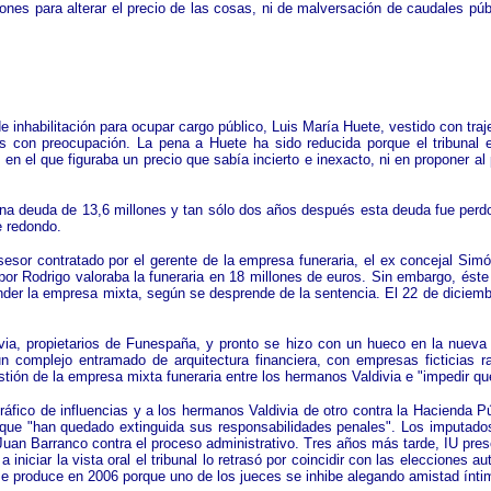
iones para alterar el precio de las cosas, ni de malversación de caudales pú
e inhabilitación para ocupar cargo público, Luis María Huete, vestido con tr
s con preocupación. La pena a Huete ha sido reducida porque el tribunal e
o en el que figuraba un precio que sabía incierto e inexacto, ni en proponer a
 deuda de 13,6 millones y tan sólo dos años después esta deuda fue perdona
e redondo.
esor contratado por el gerente de la empresa funeraria, el ex concejal Simón
r Rodrigo valoraba la funeraria en 18 millones de euros. Sin embargo, éste 
ender la empresa mixta, según se desprende de la sentencia. El 22 de diciemb
ia, propietarios de Funespaña, y pronto se hizo con un hueco en la nueva o
n complejo entramado de arquitectura financiera, con empresas ficticias 
estión de la empresa mixta funeraria entre los hermanos Valdivia e "impedir q
tráfico de influencias y a los hermanos Valdivia de otro contra la Hacienda P
 que "han quedado extinguida sus responsabilidades penales". Los imputado
Juan Barranco contra el proceso administrativo. Tres años más tarde, IU presen
a iniciar la vista oral el tribunal lo retrasó por coincidir con las eleccion
o se produce en 2006 porque uno de los jueces se inhibe alegando amistad ínt