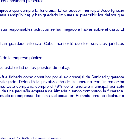
s los considera prescritos.
mpresa que compró la funeraria. El ex asesor municipal José Ignacio
sa semipública) y han quedado impunes al prescribir los delitos que
sus responsables políticos se han negado a hablar sobre el caso. El
han guardado silencio. Cobo manifestó que los servicios jurídicos
9% de la empresa pública.
de estabilidad de los puestos de trabajo.
o fue fichado como consultor por el ex concejal de Sanidad y gerente
legiada. Defendió la privatización de la funeraria con "información
aña. Esta compañía compró el 49% de la funeraria municipal por sólo
os de una pequeña empresa de Almería cuando compraron la funeraria.
amado de empresas ficticias radicadas en Holanda para no declarar a
tenta el 44,65% del capital social.