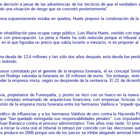
decisión a pesar de las advertencias de los técnicos de que el verdadero val
do una situación de riesgo que se concretó posteriormente".
presa supuestamente estaba en quiebra, Huete propuso la condonación de la
e inhabilitación para ocupar cargo público, Luis María Huete, vestido con tr
s con preocupación. La pena a Huete ha sido reducida porque el tribunal e
o en el que figuraba un precio que sabía incierto e inexacto, ni en proponer a
 deuda de 13,6 millones y tan sólo dos años después esta deuda fue perdona
e redondo.
esor contratado por el gerente de la empresa funeraria, el ex concejal Simón
r Rodrigo valoraba la funeraria en 18 millones de euros. Sin embargo, éste 
ender la empresa mixta, según se desprende de la sentencia. El 22 de diciemb
ia, propietarios de Funespaña, y pronto se hizo con un hueco en la nueva o
n complejo entramado de arquitectura financiera, con empresas ficticias 
estión de la empresa mixta funeraria entre los hermanos Valdivia e "impedir q
tráfico de influencias y a los hermanos Valdivia de otro contra la Hacienda P
 que "han quedado extinguida sus responsabilidades penales". Los imputado
Juan Barranco contra el proceso administrativo. Tres años más tarde, IU presen
a iniciar la vista oral el tribunal lo retrasó por coincidir con las eleccion
o se produce en 2006 porque uno de los jueces se inhibe alegando amistad ínt