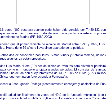
 0,6 euros (100 pesetas) cuando pudo haber sido vendida por 7.430.132 eur
 ayer sobre el caso funeraria. Esta decisión pone punto y aparte a un proce
untamiento de Madrid (PP, 1989-2003).
ideran que el primer teniente de alcalde de Madrid entre 1991 y 1995, Luis 
co. Huete tiene 79 años y lleva cinco apartado de la política.
a otros dos ex concejales populares, Simón Viñals y Antonio Moreno, de los 
porque algunos ya están prescritos.
drid Luis María Huete (PP) decide iniciar los trámites para privatizar parci
aba como un monopolio arrojaba grandes pérdidas. El concejal de Sanidad, 
a además una deuda con el Ayuntamiento de 13.671.505 de euros (2.274 millo
a pública, que terminaron favoreciendo a Funespaña.
 asesor a José Ignacio Rodrigo (posteriormente consejero y accionista de Fune
ecidió adjudicar finalmente la venta del 49% de la funeraria municipal (con
al por una cantidad simbólica: 0,6 euros. La sentencia reconoce "la existen