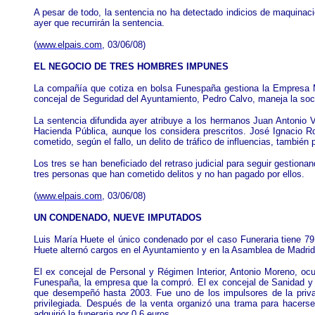
A pesar de todo, la sentencia no ha detectado indicios de maquinac
ayer que recurrirán la sentencia.
(
www.elpais.com
, 03/06/08)
EL NEGOCIO DE TRES HOMBRES IMPUNES
La compañía que cotiza en bolsa Funespaña gestiona la Empresa Mi
concejal de Seguridad del Ayuntamiento, Pedro Calvo, maneja la soci
La sentencia difundida ayer atribuye a los hermanos Juan Antonio V
Hacienda Pública, aunque los considera prescritos. José Ignacio Ro
cometido, según el fallo, un delito de tráfico de influencias, también 
Los tres se han beneficiado del retraso judicial para seguir gestionan
tres personas que han cometido delitos y no han pagado por ellos.
(
www.elpais.com
, 03/06/08)
UN CONDENADO, NUEVE IMPUTADOS
Luis María Huete el único condenado por el caso Funeraria tiene 79 
Huete alternó cargos en el Ayuntamiento y en la Asamblea de Madri
El ex concejal de Personal y Régimen Interior, Antonio Moreno, ocu
Funespaña, la empresa que la compró. El ex concejal de Sanidad y g
que desempeñó hasta 2003. Fue uno de los impulsores de la privat
privilegiada. Después de la venta organizó una trama para hacerse
adquirió la funeraria por 0,6 euros.