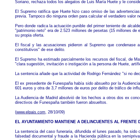
Soriano, rechaza todos los alegatos de Luis María Huete y le consider
El Supremo ratifica que Huete hizo caso omiso de las advertencias
previa. Tampoco dio ninguna orden para calcular el verdadero valor n
Pero donde radica la actuación punible del primer teniente de alcald
"patrimonio neto" era de 2.523 millones de pesetas (15 millones de 
su propia oferta.
El fiscal y las acusaciones pidieron al Supremo que condenase a 
constitutivos" de ese delito.
El Supremo ha estimado parcialmente los recursos del fiscal, de M
"clara sugestión, invitación o instigación a la persona de Huete, art
La sentencia añade que la actividad de Rodrigo Fernández "si no deci
El ex presedente de Funespaña había sido absuelto por la Audiencia
601 euros y otra de 3,7 millones de euros por delito de tráfico de infl
La Audiencia de Madrid absolvió de los hechos a otros dos ex conc
directivos de Funespaña también fueron absueltos.
(
www.elpais.com
, 28/10/09)
EL AYUNTAMIENTO MANTIENE A DELINCUENTES AL FRENTE 
La sentencia del caso funeraria, difundida el lunes pasado, ha sido 
falsedad documental y fraude a la Hacienda pública en la semiprivat