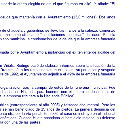
or de la oferta elegida no era el que figuraba en ella". Y añade: "El
 deuda que mantenía con el Ayuntamiento (13,6 millones). Dos años
aje de chaqueta y gabardina, se llevó las manos a la cabeza. Comenzó
stima como atenuante "las dilaciones indebidas" del caso. Pero la
l pleno municipal la condonación de la deuda que la empresa funeraria
da por el Ayuntamiento a instancias del ex teniente de alcalde del
 Viñals. Rodrigo pasó de elaborar informes sobre la situación de la
"transmitió -a los responsables municipales- su particular y sesgada
re de 1992, el Ayuntamiento adjudica el 49% de la empresa funeraria
rganización tras la compra de éstos de la funeraria municipal. Fue
radicadas en Holanda, para hacerse con el control de los socios de
ue la empresa tributara a la Hacienda Pública".
ública (correspondiente al año 2003) y falsedad documental. Pero los
s se han beneficiado de 15 años de pleitos. La primera denuncia del
tó otra por la vía penal. En 2003, el caso se instruye en el Tribunal
es autonómicas. Cuando Huete abandona el hemiciclo regional su defensa
ima con una de las partes.