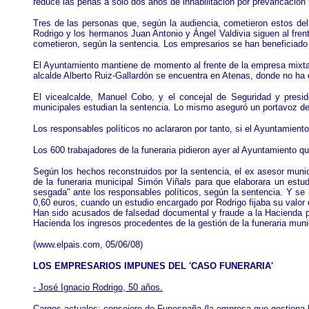
reduce las penas a sólo dos años de inhabilitación por prevaricación 
Tres de las personas que, según la audiencia, cometieron estos del
Rodrigo y los hermanos Juan Antonio y Ángel Valdivia siguen al fre
cometieron, según la sentencia. Los empresarios se han beneficiado d
El Ayuntamiento mantiene de momento al frente de la empresa mixta 
alcalde Alberto Ruiz-Gallardón se encuentra en Atenas, donde no ha q
El vicealcalde, Manuel Cobo, y el concejal de Seguridad y presid
municipales estudian la sentencia. Lo mismo aseguró un portavoz de
Los responsables políticos no aclararon por tanto, si el Ayuntamient
Los 600 trabajadores de la funeraria pidieron ayer al Ayuntamiento qu
Según los hechos reconstruidos por la sentencia, el ex asesor munic
de la funeraria municipal Simón Viñals para que elaborara un estud
sesgada" ante los responsables políticos, según la sentencia. Y se
0,60 euros, cuando un estudio encargado por Rodrigo fijaba su valo
Han sido acusados de falsedad documental y fraude a la Hacienda pú
Hacienda los ingresos procedentes de la gestión de la funeraria muni
(
www.elpais.com
, 05/06/08)
LOS EMPRESARIOS IMPUNES DEL 'CASO FUNERARIA'
- José Ignacio Rodrigo, 50 años.
Cargos actuales: consejero de Funespaña (la empresa que gestiona la