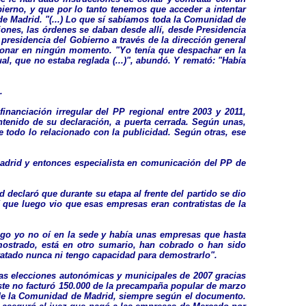
erno, y que por lo tanto tenemos que acceder a intentar
de Madrid. "(...) Lo que sí sabíamos toda la Comunidad de
tiones, las órdenes se daban desde allí, desde Presidencia
presidencia del Gobierno a través de la dirección general
ncionar en ningún momento. "Yo tenía que despachar en la
al, que no estaba reglada (...)", abundó. Y remató: "Había
.
nanciación irregular del PP regional entre 2003 y 2011,
ntenido de su declaración, a puerta cerrada. Según unas,
 todo lo relacionado con la publicidad. Según otras, ese
adrid y entonces especialista en comunicación del PP de
declaró que durante su etapa al frente del partido se dio
 que luego vio que esas empresas eran contratistas de la
uego yo no oí en la sede y había unas empresas que hasta
emostrado, está en otro sumario, han cobrado o han sido
ratado nunca ni tengo capacidad para demostrarlo".
las elecciones autonómicas y municipales de 2007 gracias
este no facturó 150.000 de la precampaña popular de marzo
s de la Comunidad de Madrid, siempre según el documento.