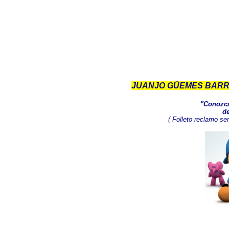
JUANJO GÜEMES BARRIO
"Conozca
d
( Folleto reclamo se