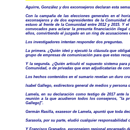
Aguirre, González y dos exconsejeros declaran esta semana
Con la campaña de las elecciones generales en el hori
exconsejeros y de dos expresidentes de la Comunidad d
estuvo al frente de la Comunidad entre 2012 y 2015. Y e
convocados para aclarar la presunta financiación ilegal
ellos, convirtiendo el juzgado en un ring de acusaciones 
Los investigadores intentan responder dos preguntas.
La primera. ¿Quién ideó y ejecutó la cláusula que obliga
grupo de empresas de comunicación para que estas recupe
Y la segunda. ¿Quién articuló el supuesto sistema para 
Comunidad, o de privadas que eran adjudicatarias de con
Los hechos contenidos en el sumario revelan un duro cruc
Isabel Gallego, exdirectora general de medios y persona 
Lamela, en su declaración como testigo de 2017 ante la 
reunión a la que acudieron todos los consejeros, "la p
Gallego]".
Germán Rasilla, exasesor de Lamela, apuntó que toda deci
Sarasola, por su parte, eludió cualquier responsabilidad
Y Francisco Granados, exconsejero regional encargado de