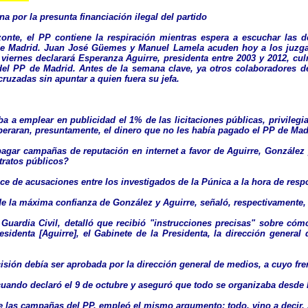
 por la presunta financiación ilegal del partido
zonte, el PP contiene la respiración mientras espera a escuchar las
e Madrid. Juan José Güemes y Manuel Lamela acuden hoy a los juzgado
l viernes declarará Esperanza Aguirre, presidenta entre 2003 y 2012, 
 del PP de Madrid. Antes de la semana clave, ya otros colaboradores de
cruzadas sin apuntar a quien fuera su jefa.
ba a emplear en publicidad el 1% de las licitaciones públicas, privil
raran, presuntamente, el dinero que no les había pagado el PP de Madr
pagar campañas de reputación en internet a favor de Aguirre, González 
tratos públicos?
e de acusaciones entre los investigados de la Púnica a la hora de resp
de la máxima confianza de González y Aguirre, señaló, respectivamente,
Guardia Civil, detalló que recibió "instrucciones precisas" sobre cóm
residenta [Aguirre], el Gabinete de la Presidenta, la dirección gene
sión debía ser aprobada por la dirección general de medios, a cuyo fre
 cuando declaró el 9 de octubre y aseguró que todo se organizaba desde
 las campañas del PP, empleó el mismo argumento: todo, vino a decir, s