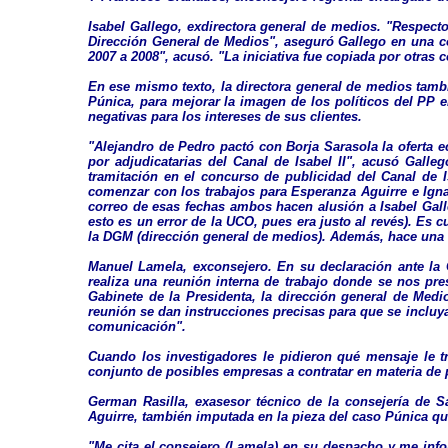
Isabel Gallego, exdirectora general de medios. "Respect
Dirección General de Medios", aseguró Gallego en una c
2007 a 2008", acusó. "La iniciativa fue copiada por otras
En ese mismo texto, la directora general de medios tambi
Púnica, para mejorar la imagen de los políticos del PP en
negativas para los intereses de sus clientes.
"Alejandro de Pedro pactó con Borja Sarasola la oferta
por adjudicatarias del Canal de Isabel II", acusó Gall
tramitación en el concurso de publicidad del Canal de Is
comenzar con los trabajos para Esperanza Aguirre e Ignac
correo de esas fechas ambos hacen alusión a Isabel Gall
esto es un error de la UCO, pues era justo al revés). Es 
la DGM (dirección general de medios). Además, hace una d
Manuel Lamela, exconsejero. En su declaración ante la Gu
realiza una reunión interna de trabajo donde se nos pre
Gabinete de la Presidenta, la dirección general de Med
reunión se dan instrucciones precisas para que se incluy
comunicación".
Cuando los investigadores le pidieron qué mensaje le t
conjunto de posibles empresas a contratar en materia de
German Rasilla, exasesor técnico de la consejería de S
Aguirre, también imputada en la pieza del caso Púnica que
"Me cita el consejero (Lamela) en su despacho y me inf