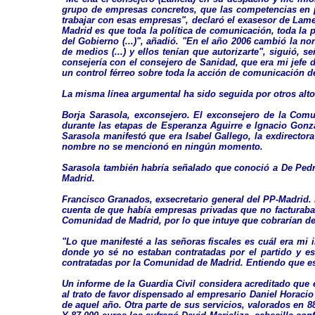
grupo de empresas concretos, que las competencias en p
trabajar con esas empresas", declaró el exasesor de Lame
Madrid es que toda la política de comunicación, toda la p
del Gobierno (...)", añadió. "En el año 2006 cambió la n
de medios (...) y ellos tenían que autorizarte", siguió
consejería con el consejero de Sanidad, que era mi jefe d
un control férreo sobre toda la acción de comunicación d
La misma línea argumental ha sido seguida por otros al
Borja Sarasola, exconsejero. El exconsejero de la Comu
durante las etapas de Esperanza Aguirre e Ignacio Gonzá
Sarasola manifestó que era Isabel Gallego, la exdirecto
nombre no se mencionó en ningún momento.
Sarasola también habría señalado que conoció a De Pedr
Madrid.
Francisco Granados, exsecretario general del PP-Madrid. 
cuenta de que había empresas privadas que no facturaban
Comunidad de Madrid, por lo que intuye que cobrarían de
"Lo que manifesté a las señoras fiscales es cuál era mi
donde yo sé no estaban contratadas por el partido y es
contratadas por la Comunidad de Madrid. Entiendo que es
Un informe de la Guardia Civil considera acreditado que
al trato de favor dispensado al empresario Daniel Horaci
de aquel año. Otra parte de sus servicios, valorados en