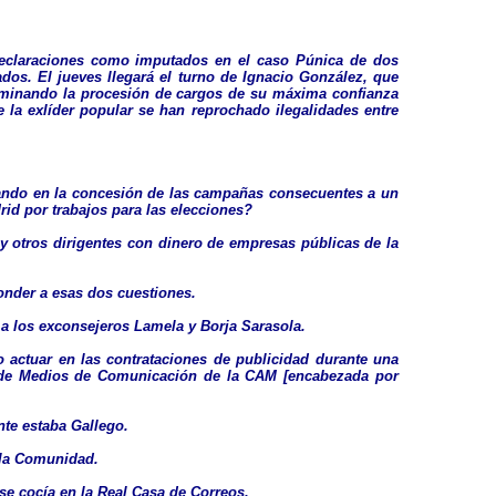
 declaraciones como imputados en el caso Púnica de dos
s. El jueves llegará el turno de Ignacio González, que
culminando la procesión de cargos de su máxima confianza
 la exlíder popular se han reprochado ilegalidades entre
egiando en la concesión de las campañas consecuentes a un
id por trabajos para las elecciones?
y otros dirigentes con dinero de empresas públicas de la
onder a esas dos cuestiones.
 a los exconsejeros Lamela y Borja Sarasola.
o actuar en las contrataciones de publicidad durante una
ral de Medios de Comunicación de la CAM [encabezada por
nte estaba Gallego.
 la Comunidad.
e cocía en la Real Casa de Correos.