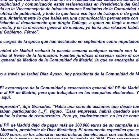
ublicidad y comunicación están residenciadas en Presidencia del Gobi
la en la Viceconsejería de Infraestructuras Sanitarias de la Comunidad 
olítica de publicidad, y todo lo que fuera ese tipo de trabajos o de ges
orma. Anteriormente lo que había era una comunicación permanente con 
, señalando al departamento que dirigía Gallego, a quien no llegó a me
irecto, y en la dirección general de medios, yo tenía una relación habitu
el Gobierno. Férreo".
tos cargos de la época que han declarado en septiembre como imputados
nidad de Madrid rechazó la pasada semana cualquier vínculo con la fi
lez al frente de la formación. Fuentes jurídicas discrepan sobre el co
ra general de Medios de la Comunidad de Madrid, la que se encargaba de
o a través de Isabel Díaz Ayuso, hoy presidenta de la Comunidad de M
El exconsejero de la Comunidad y exsecretario general del PP de Madrid 
 al PP de Madrid, pero que trabajaban en las campañas electorales. Y
 aquí.
 impresión", dijo Granados. "Había una serie de acciones que desde l
taban participando (...)", siguió. "Esas empresas, habría quedado d
a fue la forma de remunerarles. Pero yo, evidentemente, no les he cont
 el PP de Madrid dejó de pagar más de 300.000 euros de su campaña a 
o Mercado, presidente de Over Marketing. El documento especifica que 
 88.000 euros, se los abonaron constructoras beneficiadas con contrato