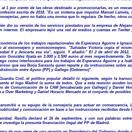
o al 1 por ciento de las obras destinado a promocionarlas, es un meca
onfesión escrita de 2018. "Es un sistema que impulsó Manuel Lamela, 
 consejerías, pero no había una norma que lo regulara. De hecho, otros
én dio su versión de los servicios prestados por la empresa de Alejan
 internet. El empresario tejió una red de medios y cuentas en Twitter p
 económica de los trabajos reputacionales de Esperanza Aguirre e Igna
ego al exconsejero y exviceconsejero. "Salvador Victoria copia el mi
abel II y descarta esa vía", siguió. Y añadió:" El 2 de abril de 2012
io González fijada en 3.000 y 3.500 euros al mes respectivamente. Se 
ego como interlocutora para los trabajos de Esperanza Aguirre y a Isab
curioso que sea Borja Sarasola quien reparte y da instrucciones sobre 
istinción entre Ayuso (PP) y Gallego (Gobierno)".
ardia Civil, el político popular detalló lo siguiente, según la transcr
senta el logo Madrid la suma de todos. Que a esta reunión acuden los
ios de Comunicación de la CAM [encabezada por Gallego] y Daniel Hora
a a Over Marketing y Daniel Horacio Mercado en el conjunto de posibles
ransmitió a su equipo de la consejería para actuar en consecuencia, 
 publicidad y comunicación en base a las instrucciones recibidas desde
anidad. Rasilla declaró el 16 de septiembre, y con sus palabras estr
 investiga la presunta financiación ilegal del PP de Madrid.
orma de que viene de una reunión en Presidencia del Gobierno donde se