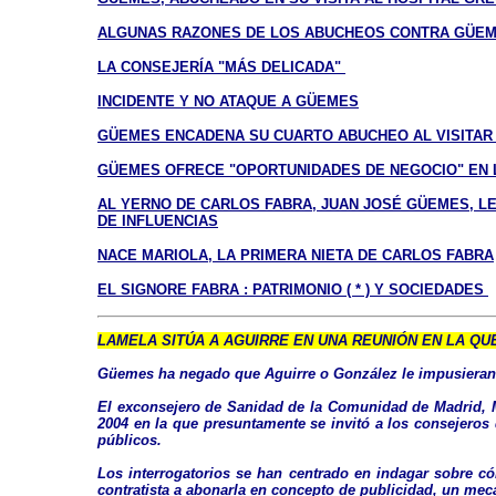
ALGUNAS RAZONES DE LOS ABUCHEOS CONTRA GÜE
LA CONSEJERÍA "MÁS DELICADA"
INCIDENTE Y NO ATAQUE A GÜEMES
GÜEMES ENCADENA SU CUARTO ABUCHEO AL VISITAR
GÜEMES OFRECE "OPORTUNIDADES DE NEGOCIO" EN 
AL YERNO DE CARLOS FABRA, JUAN JOSÉ GÜEMES, LE
DE INFLUENCIAS
NACE MARIOLA, LA PRIMERA NIETA DE CARLOS FABRA
EL SIGNORE FABRA : PATRIMONIO ( * ) Y SOCIEDADES
LAMELA SITÚA A AGUIRRE EN UNA REUNIÓN EN LA QUE
Güemes ha negado que Aguirre o González le impusieran 
El exconsejero de Sanidad de la Comunidad de Madrid, M
2004 en la que presuntamente se invitó a los consejeros
públicos.
Los interrogatorios se han centrado en indagar sobre có
contratista a abonarla en concepto de publicidad, un meca