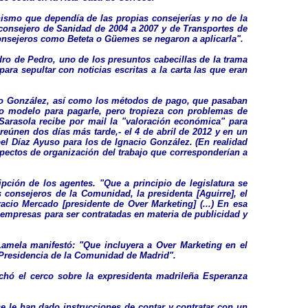
nismo que dependía de las propias consejerías y no de la
consejero de Sanidad de 2004 a 2007 y de Transportes de
 consejeros como Beteta o Güemes se negaron a aplicarla".
dro de Pedro, uno de los presuntos cabecillas de la trama
ara sepultar con noticias escritas a la carta las que eran
cio González, así como los métodos de pago, que pasaban
smo modelo para pagarle, pero tropieza con problemas de
, Sarasola recibe por mail la "valoración económica" para
reúnen dos días más tarde,- el 4 de abril de 2012 y en un
el Díaz Ayuso para los de Ignacio González. (En realidad
aspectos de organización del trabajo que corresponderían a
ipción de los agentes. "Que a principio de legislatura se
 consejeros de la Comunidad, la presidenta [Aguirre], el
cio Mercado [presidente de Over Marketing] (...) En esa
 empresas para ser contratadas en materia de publicidad y
Lamela manifestó: "Que incluyera a Over Marketing en el
 Presidencia de la Comunidad de Madrid".
echó el cerco sobre la expresidenta madrileña Esperanza
 le han dado instrucciones de contar y contratar con un