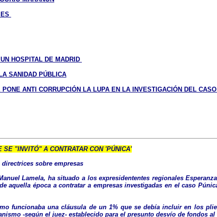
MES
 UN HOSPITAL DE MADRID
LA SANIDAD PÚBLICA
 PONE ANTI CORRUPCIÓN LA LUPA EN LA INVESTIGACIÓN DEL CAS
 SE "INVITÓ" A CONTRATAR CON 'PÚNICA'
directrices sobre empresas
anuel Lamela, ha situado a los expresidententes regionales Esperanza
 de aquella época a contratar a empresas investigadas en el caso Púni
mo funcionaba una cláusula de un 1% que se debía incluir en los plie
nismo -según el juez- establecido para el presunto desvío de fondos al 