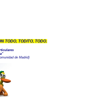
N TODO, TODITO, TODO.
ticulares
a"
 Comunidad de Madrid)