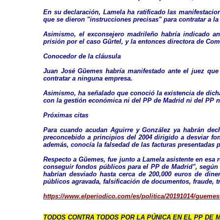
En su declaración, Lamela ha ratificado las manifestacio
que se dieron "instrucciones precisas" para contratar a l
Asimismo, el exconsejero madrileño habría indicado an
prisión por el caso Gürtel, y la entonces directora de Co
Conocedor de la cláusula
Juan José Güemes habría manifestado ante el juez que
contratar a ninguna empresa.
Asimismo, ha señalado que conoció la existencia de dicha
con la gestión económica ni del PP de Madrid ni del PP n
Próximas citas
Para cuando acudan Aguirre y González ya habrán decla
preconcebido a principios del 2004 dirigido a desviar fo
además, conocía la falsedad de las facturas presentadas 
Respecto a Güemes, fue junto a Lamela asistente en esa r
conseguir fondos públicos para el PP de Madrid", según e
habrían desviado hasta cerca de 200,000 euros de dine
públicos agravada, falsificación de documentos, fraude, tr
https://www.elperiodico.com/es/politica/20191014/guemes
TODOS CONTRA TODOS POR LA PÚNICA EN EL PP DE 