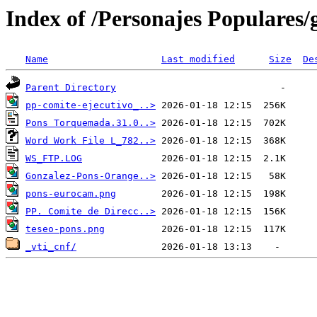
Index of /Personajes Populares/
Name
Last modified
Size
De
Parent Directory
pp-comite-ejecutivo_..>
Pons Torquemada.31.0..>
Word Work File L_782..>
WS_FTP.LOG
Gonzalez-Pons-Orange..>
pons-eurocam.png
PP. Comite de Direcc..>
teseo-pons.png
_vti_cnf/