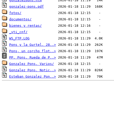
gonzalezpons.htm
gonzalez-pons.pdf
fotos/
documentos/
bienes y rentas/
_vti_cnf/
WS_FTP.LOG
Pons y la Gurtel. 28..>
Pons, un corcho flot..>
PP. Pons. Rueda de P..>
Gonzalez Pons. Varios/
Gonzalez Pons. Notic..>
Esteban Gonzalez Pon..>