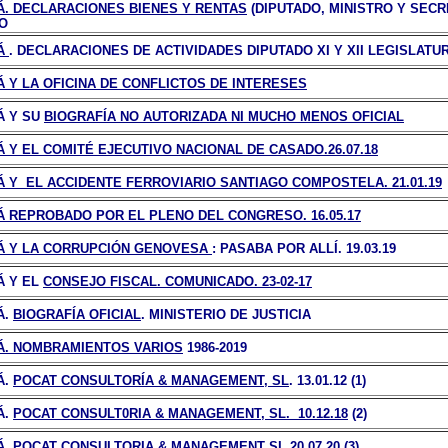
Á. DECLARACIONES BIENES Y RENTAS
(DIPUTADO, MINISTRO Y SECR
O
Á
. DECLARACIONES DE ACTIVIDADES DIPUTADO XI Y XII LEGISLATU
Á Y LA OFICINA DE CONFLICTOS DE INTERESES
Á
Y SU
BIOGRAFÍA NO AUTORIZADA NI MUCHO MENOS OFICIAL
Á Y EL COMITÉ EJECUTIVO NACIONAL DE CASADO.26.07.18
Á Y EL ACCIDENTE FERROVIARIO SANTIAGO COMPOSTELA. 21.01.19
Á REPROBADO POR EL PLENO DEL CONGRESO. 16.05.17
Á Y LA CORRUPCIÓN GENOVESA
: PASABA POR ALLÍ.
19.03.19
Á Y EL
CONSEJO FISCAL. COMUNICADO. 23-02-17
Á.
BIOGRAFÍA OFICIAL
. MINISTERIO DE JUSTICIA
Á. NOMBRAMIENTOS VARIOS
1986-2019
Á.
POCAT CONSULTORÍA & MANAGEMENT, SL
. 13.01.12 (1)
Á.
POCAT CONSULT0RIA & MANAGEMENT, SL. 10.12.18
(2)
Á. POCAT CONSULTORIA
&
MANAGEMENT SL 20.07.20
(3)