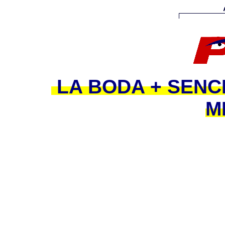
LA BODA + SENC
M