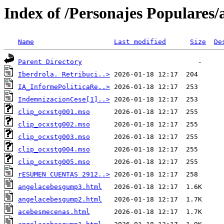
Index of /Personajes Populares/
Name
Last modified
Size
De
Parent Directory
Iberdrola. Retribuci..>
IA_InformePoliticaRe..>
IndemnizacionCese[1]..>
clip_ocxstg001.mso
clip_ocxstg002.mso
clip_ocxstg003.mso
clip_ocxstg004.mso
clip_ocxstg005.mso
rESUMEN CUENTAS 2912..>
angelacebesgump3.html
angelacebesgump2.html
acebesmecenas.html