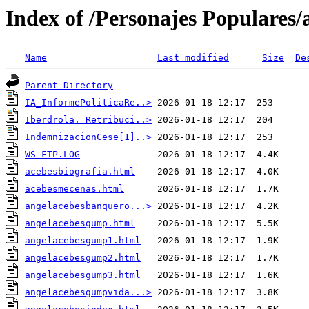
Index of /Personajes Populares/
Name
Last modified
Size
De
Parent Directory
IA_InformePoliticaRe..>
Iberdrola. Retribuci..>
IndemnizacionCese[1]..>
WS_FTP.LOG
acebesbiografia.html
acebesmecenas.html
angelacebesbanquero...>
angelacebesgump.html
angelacebesgump1.html
angelacebesgump2.html
angelacebesgump3.html
angelacebesgumpvida...>