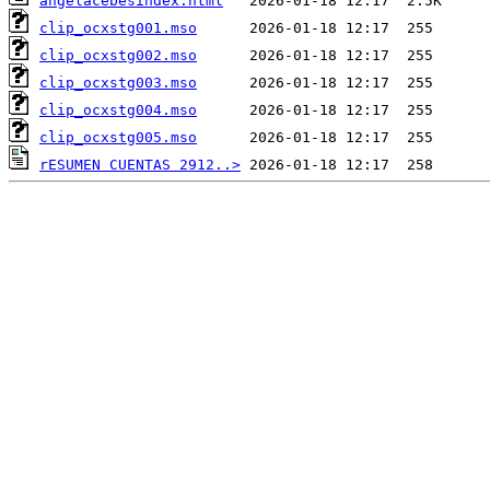
angelacebesindex.html
clip_ocxstg001.mso
clip_ocxstg002.mso
clip_ocxstg003.mso
clip_ocxstg004.mso
clip_ocxstg005.mso
rESUMEN CUENTAS 2912..>