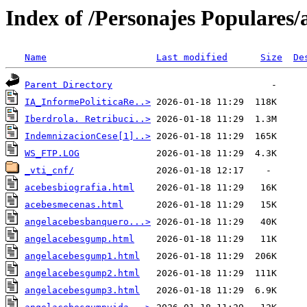
Index of /Personajes Populares/
Name
Last modified
Size
De
Parent Directory
IA_InformePoliticaRe..>
Iberdrola. Retribuci..>
IndemnizacionCese[1]..>
WS_FTP.LOG
_vti_cnf/
acebesbiografia.html
acebesmecenas.html
angelacebesbanquero...>
angelacebesgump.html
angelacebesgump1.html
angelacebesgump2.html
angelacebesgump3.html