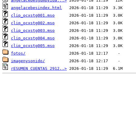
angelacebesgumpvida...>
angelacebesindex.html
clip_ocxstg001.mso
clip_ocxstg002.mso
clip_ocxstg003.mso
clip_ocxstg004.mso
clip_ocxstg005.mso
fotos/
imagenysonido/
rESUMEN CUENTAS 2912..>