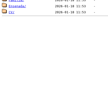
Familia/
Ensenada/
CV/