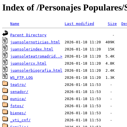
Index of /Personajes Populares/
Name
Last modified
Size
De
Parent Directory
juansolernoticias.html
juansolerindex.html
juansoleteatromadrid..>
juansolercv.html
juansolerbiografia.html
WS_FTP.LOG
teatro/
senador/
punica/
fotos/
bienes/
_vti_cnf/