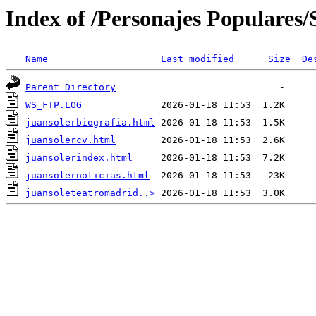
Index of /Personajes Populares/
Name
Last modified
Size
De
Parent Directory
WS_FTP.LOG
juansolerbiografia.html
juansolercv.html
juansolerindex.html
juansolernoticias.html
juansoleteatromadrid..>