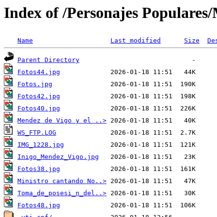
Index of /Personajes Populares
Name
Last modified
Size
De
Parent Directory
Fotos44.jpg
Fotos.jpg
Fotos42.jpg
Fotos40.jpg
Mendez de Vigo y el ..>
WS_FTP.LOG
IMG_1228.jpg
Inigo_Mendez_Vigo.jpg
Fotos38.jpg
Ministro cantando No..>
Toma_de_posesi_n_del..>
Fotos48.jpg